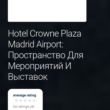
Hotel Crowne Plaza
Madrid Airport:
Пространство Для
Мероприятий И
Выставок
Average rating
★
★
★
★
★
★
★
★
★
★
No ratings yet