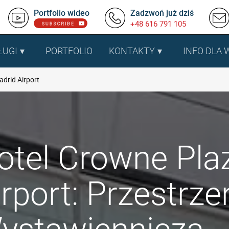
Portfolio wideo
Zadzwoń już dziś
+48 616 791 105
ŁUGI
PORTFOLIO
KONTAKTY
INFO DLA
drid Airport
otel Crowne Pla
irport: Przestrz