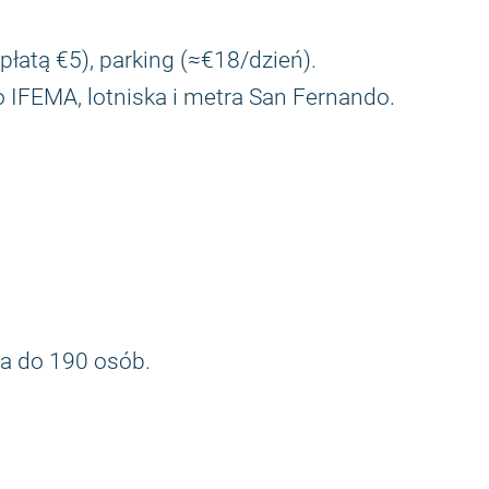
płatą €5), parking (≈€18/dzień).
o IFEMA, lotniska i metra San Fernando.
a do 190 osób.