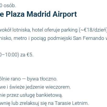
0 osób.
e Plaza Madrid Airport
kół lotniska, hotel oferuje parking (~€18/dzień)
nisko, metro i pociąg podmiejski San Fernando
0–10:00) za €5.
lnie rano — bywa tłoczno.
we i świeże jedzenie wieczorem.
e przez usługę bankietową.
nię lub zrelaksuj się na Tarasie Letnim.