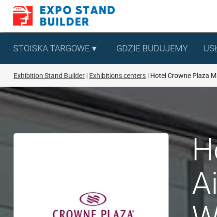
Skip
to
content
STOISKA TARGOWE
GDZIE BUDUJEMY
US
Exhibition Stand Builder
Exhibitions centers
Hotel Crowne Plaza Ma
H
A