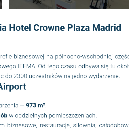
nia
Hotel Crowne Plaza Madrid
trefie biznesowej na północno-wschodniej częś
wowego IFEMA. Od tego czasu odbywa się tu oko
jąc do 2300 uczestników na jedno wydarzenie.
irport
973 m²
darzenia —
.
sób
w oddzielnych pomieszczeniach.
m biznesowe, restauracje, siłownia, całodobow