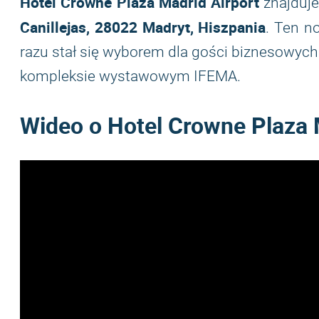
Hotel Crowne Plaza Madrid Airport
znajduj
Canillejas, 28022 Madryt, Hiszpania
. Ten n
razu stał się wyborem dla gości biznesowych 
kompleksie wystawowym IFEMA.
Wideo o Hotel Crowne Plaza 