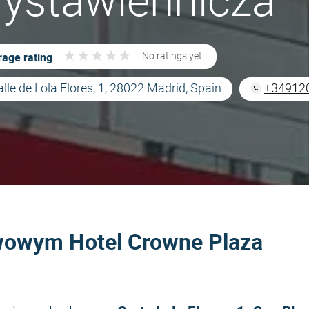
ystawiennicza
★
★
★
★
★
★
★
★
★
★
age rating
No ratings yet
lle de Lola Flores, 1, 28022 Madrid, Spain
+34912
wowym Hotel Crowne Plaza