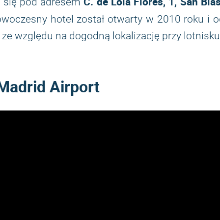
C. de Lola Flores, 1, San Bla
e się pod adresem
owoczesny hotel został otwarty w 2010 roku i 
ze względu na dogodną lokalizację przy lotnisku
Madrid Airport