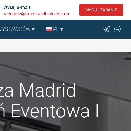
Wyślij e-mail
WYŚLIJ ŻĄDANIE
welcome@expostandbuilders.com
 WYSTAWCÓW
PL
za Madrid
eń Eventowa I