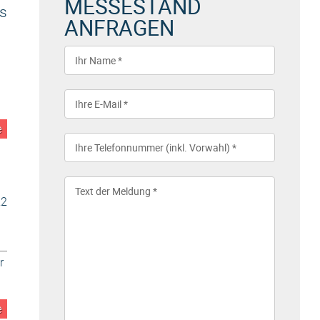
MESSESTAND
s
ANFRAGEN
e
22
r
e