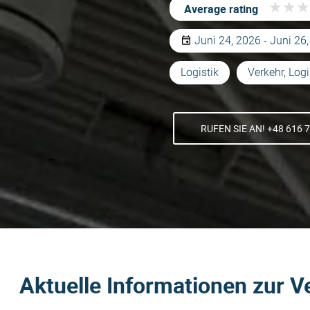
★
★
★
★
★
★
Average rating
Juni 24, 2026 - Juni 26
Logistik
Verkehr, Logi
RUFEN SIE AN! +48 616 
Aktuelle Informationen zur V