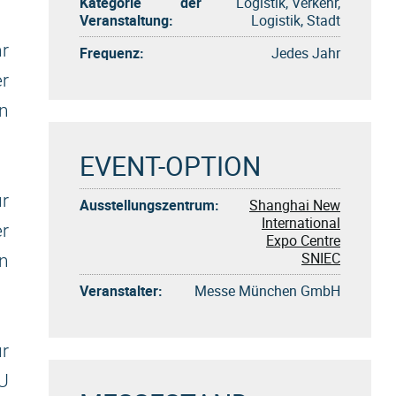
Kategorie der
Logistik, Verkehr,
Veranstaltung:
Logistik, Stadt
r
Frequenz:
Jedes Jahr
r
n
EVENT-OPTION
r
Ausstellungszentrum:
Shanghai New
International
er
Expo Centre
SNIEC
n
Veranstalter:
Messe München GmbH
ür
U