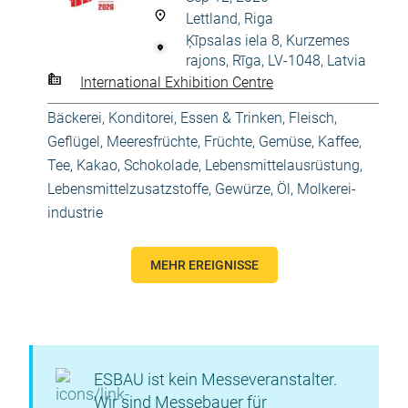
Lettland, Riga
Ķīpsalas iela 8, Kurzemes
rajons, Rīga, LV-1048, Latvia
International Exhibition Centre
Bäckerei, Konditorei
,
Essen & Trinken
,
Fleisch,
Geflügel, Meeresfrüchte
,
Früchte, Gemüse
,
Kaffee,
Tee, Kakao, Schokolade
,
Lebensmittelausrüstung
,
Lebensmittelzusatzstoffe, Gewürze, Öl
,
Molkerei-
industrie
MEHR EREIGNISSE
ESBAU ist kein Messeveranstalter.
Wir sind Messebauer für