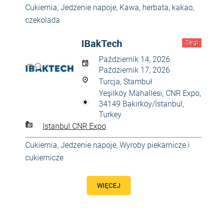
Cukiernia
,
Jedzenie napoje
,
Kawa, herbata, kakao,
czekolada
IBakTech
Targi
Październik 14, 2026
Październik 17, 2026
Turcja, Stambuł
Yeşilköy Mahallesi, CNR Expo,
34149 Bakırköy/İstanbul,
Turkey
Istanbul CNR Expo
Cukiernia
,
Jedzenie napoje
,
Wyroby piekarnicze i
cukiernicze
WIĘCEJ