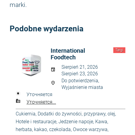
marki.
Podobne wydarzenia
International
Targi
Foodtech
Sierpień 21, 2026
Sierpień 23, 2026
Do potwierdzenia,
Wyjaśnienie miasta
Уточняется
Уточняется...
Cukiernia
,
Dodatki do żywności, przyprawy, olej
,
Hotele i restauracje
,
Jedzenie napoje
,
Kawa,
herbata, kakao, czekolada
,
Owoce warzywa
,