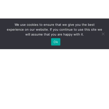
We use cookies to ensure that we give you the best
experience on our website. If you continue to use this site we
will assume that you are happy with it.
Ok
Jakie rodzaje stoisk targowych
możemy zaoferować