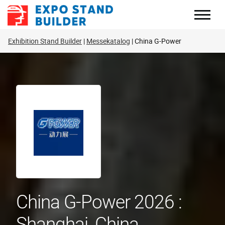
Zum
Inhalt
springen
Exhibition Stand Builder
Messekatalog
China G-Power
China G-Power 2026 :
Shanghai, China