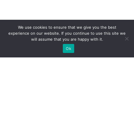
We use cookies to ensure that we give you the best
experience on our website. If you continue to use this site we
will assume that you are happy with it.
Ok
Welche Arten von
Messeständen wir Ihnen
anbieten können