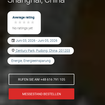
Average rating
★
★
★
★
★
★
★
★
★
★
No ratings yet
Juni 03, 2026 - Juni 05, 2026
Century Park, Pudong, China, 201203
Energie, Energieeinsparung
RUFEN SIE AN! +48 616 791 105
MESSESTAND BESTELLEN