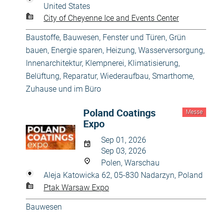
United States
City of Cheyenne Ice and Events Center
Baustoffe
,
Bauwesen
,
Fenster und Türen
,
Grün
bauen, Energie sparen
,
Heizung, Wasserversorgung
,
Innenarchitektur
,
Klempnerei
,
Klimatisierung,
Belüftung
,
Reparatur, Wiederaufbau
,
Smarthome
,
Zuhause und im Büro
Poland Coatings
Messe
Expo
Sep 01, 2026
Sep 03, 2026
Polen, Warschau
Aleja Katowicka 62, 05-830 Nadarzyn, Poland
Ptak Warsaw Expo
Bauwesen