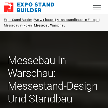
Zum
Inhalt
springen
Expo Stand Builder
Wo wir bauen
Messestandbauer in Europa
Messebau in Polen
Messebau Warschau
Messebau In
Warschau:
Messestand-Design
Und Standbau