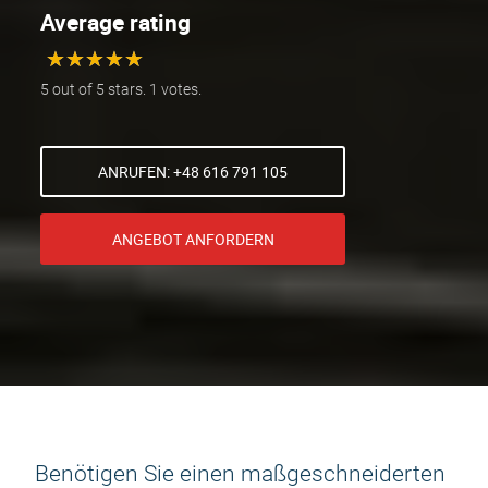
Average rating
★
★
★
★
★
★
★
★
★
★
5 out of 5 stars. 1 votes.
ANRUFEN: +48 616 791 105
ANGEBOT ANFORDERN
Benötigen Sie einen maßgeschneiderten