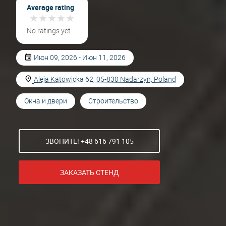
Average rating
★
★
★
★
★
★
★
★
★
★
No ratings yet
Июн 09, 2026 - Июн 11, 2026
Aleja Katowicka 62, 05-830 Nadarzyn, Poland
Окна и двери
Строительство
ЗВОНИТЕ! +48 616 791 105
ЗАКАЗАТЬ СТЕНД