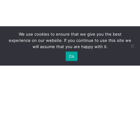
We use cookies to ensure that we give you the best
experience on our website. If you continue to use this site we
will assume that you are happy with it.
Ok
Какие типы выставочных
стендов мы можем вам
предложить