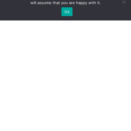
will assume that you are happy with it.
Ok
Welche Arten von
Messeständen wir Ihnen
anbieten können