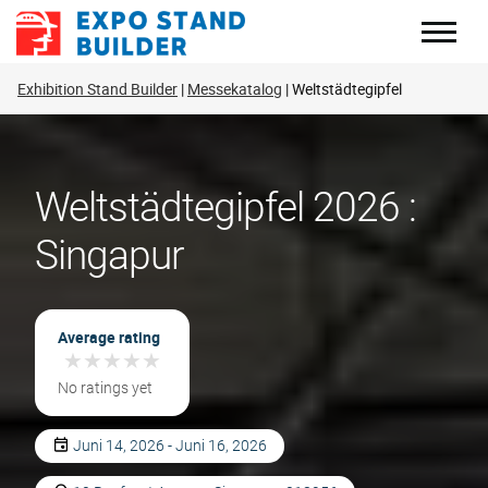
Zum
Inhalt
springen
Exhibition Stand Builder
Messekatalog
Weltstädtegipfel
Weltstädtegipfel 2026 :
Singapur
Average rating
★
★
★
★
★
★
★
★
★
★
No ratings yet
Juni 14, 2026 - Juni 16, 2026