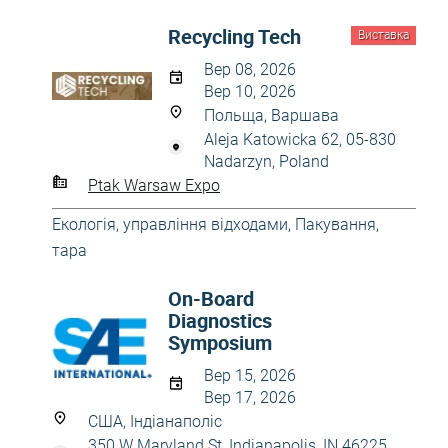
Recycling Tech
Виставка
Вер 08, 2026
Вер 10, 2026
Польща, Варшава
Aleja Katowicka 62, 05-830
Nadarzyn, Poland
Ptak Warsaw Expo
Екологія, управління відходами
,
Пакування,
тара
On-Board
Diagnostics
Symposium
Вер 15, 2026
Вер 17, 2026
США, Індіанаполіс
350 W Maryland St, Indianapolis, IN 46225,