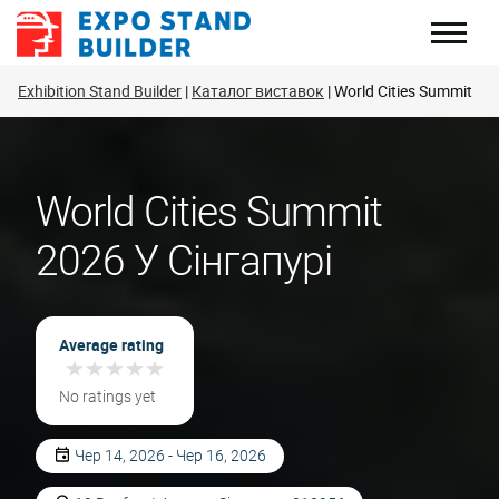
Перейти
до
змісту
Exhibition Stand Builder
Каталог виставок
World Cities Summit
World Cities Summit
2026 У Сінгапурі
Average rating
★
★
★
★
★
★
★
★
★
★
No ratings yet
Чер 14, 2026 - Чер 16, 2026