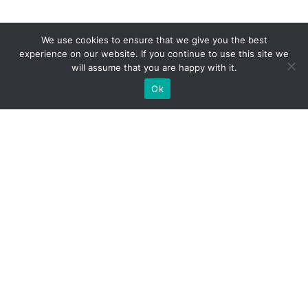
We use cookies to ensure that we give you the best
experience on our website. If you continue to use this site we
will assume that you are happy with it.
Ok
Які типи виставкових стендів
ми можемо вам
запропонувати