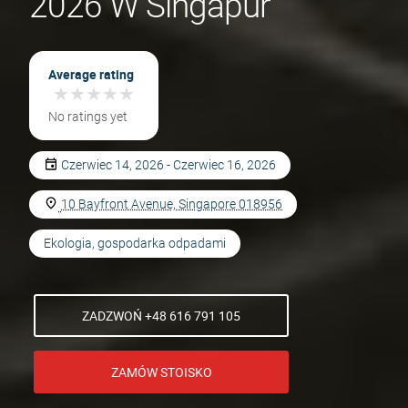
2026 W Singapur
Average rating
★
★
★
★
★
★
★
★
★
★
No ratings yet
Czerwiec 14, 2026 - Czerwiec 16, 2026
10 Bayfront Avenue, Singapore 018956
Ekologia, gospodarka odpadami
ZADZWOŃ +48 616 791 105
ZAMÓW STOISKO