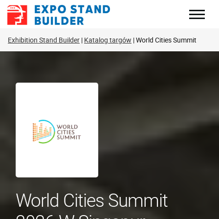
Skip
to
content
Exhibition Stand Builder
Katalog targów
World Cities Summit
World Cities Summit