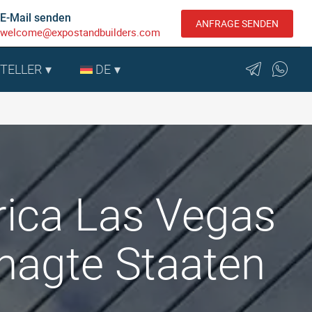
E-Mail senden
ANFRAGE SENDEN
welcome@expostandbuilders.com
STELLER
DE
ica Las Vegas
inagte Staaten