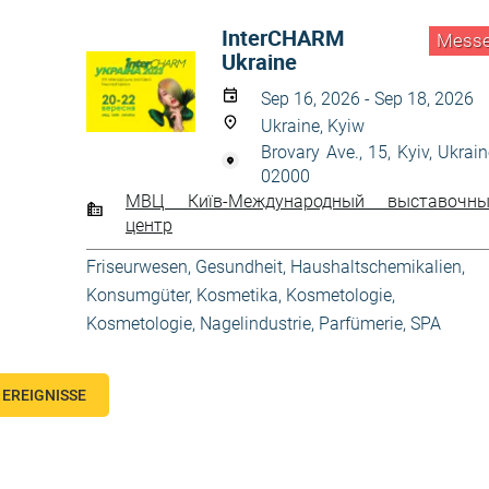
InterCHARM
Mess
Ukraine
Sep 16, 2026 - Sep 18, 2026
Ukraine, Kyiw
Brovary Ave., 15, Kyiv, Ukrain
02000
МВЦ Київ-Международный выставочны
центр
Friseurwesen
,
Gesundheit
,
Haushaltschemikalien
,
Konsumgüter
,
Kosmetika, Kosmetologie
,
Kosmetologie
,
Nagelindustrie
,
Parfümerie
,
SPA
EREIGNISSE