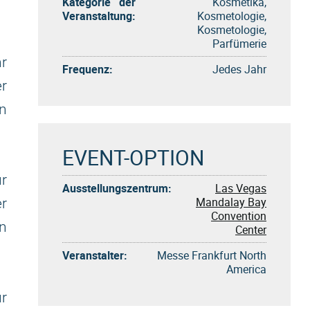
Kategorie der
Kosmetika,
Veranstaltung:
Kosmetologie,
Kosmetologie,
Parfümerie
r
Frequenz:
Jedes Jahr
r
n
EVENT-OPTION
r
Ausstellungszentrum:
Las Vegas
Mandalay Bay
er
Convention
n
Center
Veranstalter:
Messe Frankfurt North
America
ür