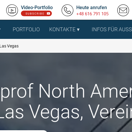
Video-Portfolio
Heute anrufen
+48 616 791 105
PORTFOLIO
KONTAKTE
INFOS FÜR AUS
Las Vegas
rof North Amer
Las Vegas, Vere