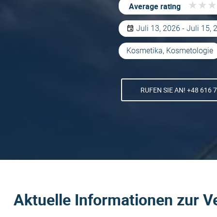
★
★
★
★
★
★
Average rating
Juli 13, 2026 - Juli 15,
Kosmetika, Kosmetologie
RUFEN SIE AN! +48 616 
Aktuelle Informationen zur V