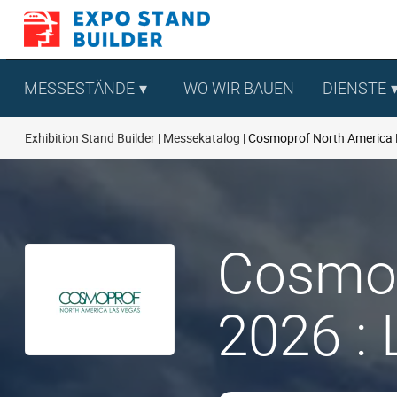
Zum
Inhalt
springen
MESSESTÄNDE
WO WIR BAUEN
DIENSTE
Exhibition Stand Builder
Messekatalog
Cosmoprof North America 
Cosmop
2026 : 