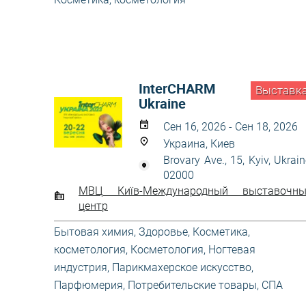
InterCHARM
Выставк
Ukraine
Сен 16, 2026 - Сен 18, 2026
Украина, Киев
Brovary Ave., 15, Kyiv, Ukrain
02000
МВЦ Київ-Международный выставочны
центр
Бытовая химия
,
Здоровье
,
Косметика,
косметология
,
Косметология
,
Ногтевая
индустрия
,
Парикмахерское искусство
,
Парфюмерия
,
Потребительские товары
,
СПА