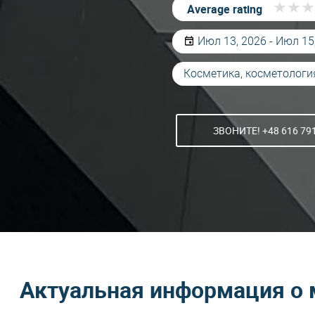
★
★
★
★
★
★
Average rating
Июл 13, 2026 - Июл 15
Косметика, косметологи
ЗВОНИТЕ! +48 616 79
Актуальная информация о 