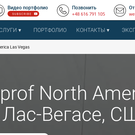
Видео портфолио
Позвонить
От
+48 616 791 105
we
СЛУГИ
ПОРТФОЛИО
КОНТАКТЫ
ЭКС
rica Las Vegas
rof North Amer
 Лас-Вегасе, С