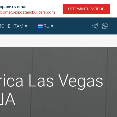
править email
ОТПРАВИТЬ ЗАПРОС
lcome@expostandbuilders.com
ПОНЕНТАМ
RU
ica Las Vegas
ША