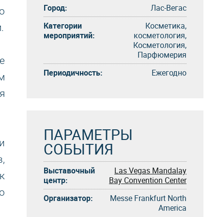
Город:
Лас-Вегас
о
Категории
Косметика,
.
мероприятий:
косметология,
Косметология,
Парфюмерия
е
Периодичность:
Eжегоднo
м
я
ПАРАМЕТРЫ
и
СОБЫТИЯ
,
Выставочный
Las Vegas Mandalay
к
центр:
Bay Convention Center
о
Организатор:
Messe Frankfurt North
America