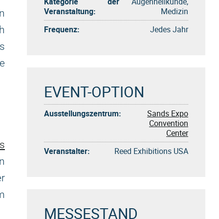
Kategorie der
Augenheilkunde,
Veranstaltung:
Medizin
n
Frequenz:
Jedes Jahr
ch
s
e
EVENT-OPTION
Ausstellungszentrum:
Sands Expo
Convention
Center
s
Veranstalter:
Reed Exhibitions USA
n
r
m
MESSESTAND