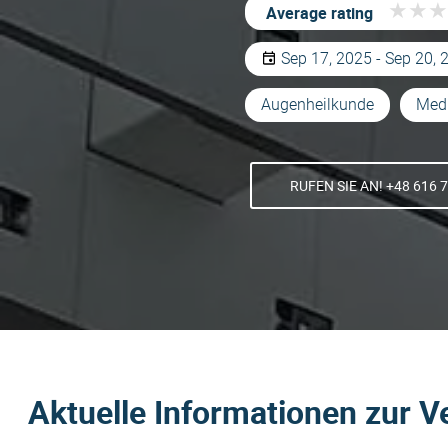
★
★
★
★
★
★
Average rating
Sep 17, 2025 - Sep 20, 
Augenheilkunde
Medi
RUFEN SIE AN! +48 616 
Aktuelle Informationen zur V