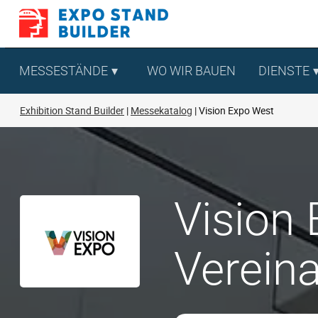
Zum
Inhalt
springen
MESSESTÄNDE
WO WIR BAUEN
DIENSTE
Exhibition Stand Builder
Messekatalog
Vision Expo West
Vision 
Verein