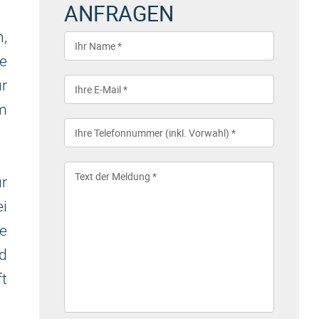
ANFRAGEN
n,
re
ur
am
ür
ei
e
d
t