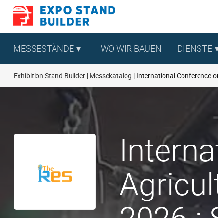
Zum
Inhalt
springen
MESSESTÄNDE
WO WIR BAUEN
DIENSTE
Exhibition Stand Builder
Messekatalog
International Conference o
Intern
Agricul