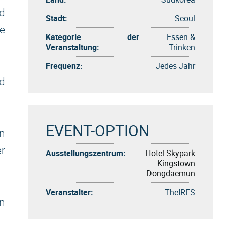
d
Stadt:
Seoul
e
Kategorie der
Essen &
Veranstaltung:
Trinken
Frequenz:
Jedes Jahr
d
EVENT-OPTION
n
er
Ausstellungszentrum:
Hotel Skypark
Kingstown
Dongdaemun
Veranstalter:
TheIRES
en