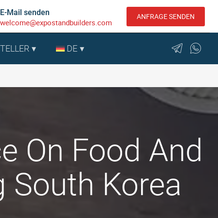
E-Mail senden
ANFRAGE SENDEN
welcome@expostandbuilders.com
STELLER
DE
nce On Food And
ng South Korea