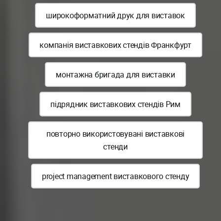
широкоформатний друк для виставок
компанія виставкових стендів Франкфурт
монтажна бригада для виставки
підрядник виставкових стендів Рим
повторно використовувані виставкові
стенди
project management виставкового стенду