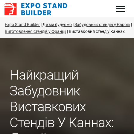
Перейти
до
змісту
Expo Stand Builder
Де ми будуємо
Забудовник стендів у Європі
Виготовлення стендів у Франції
Виставковий стенд у Каннах
Найкращий
Забудовник
Виставкових
Стендів У Каннах: