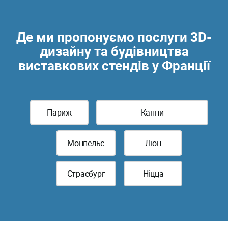
Де ми пропонуємо послуги 3D-
дизайну та будівництва
виставкових стендів у Франції
Париж
Канни
Монпельє
Ліон
Страсбург
Ніцца