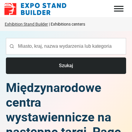
Skip
to
content
Exhibition Stand Builder
Exhibitions centers
Szukaj
Międzynarodowe
centra
wystawiennicze na
następne targi, Page