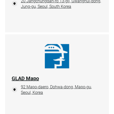
20 Jangchungdan-ro 13-gil, Gwanghui-dong,
Jung-gu, Seoul, South Korea
GLAD Mapo
92 Mapo-daero, Dohwa-dong, Mapo-gu,
Seoul, Korea