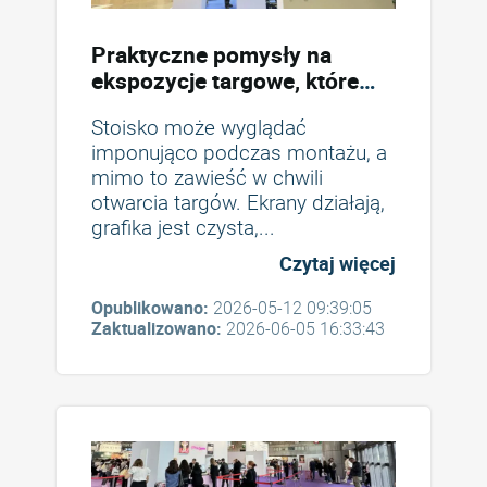
Praktyczne pomysły na
ekspozycje targowe, które
naprawdę sprawdzają się w
Stoisko może wyglądać
przypadku stoisk i ekspozycji
imponująco podczas montażu, a
stołowych w 2026 roku
mimo to zawieść w chwili
otwarcia targów. Ekrany działają,
grafika jest czysta,...
Czytaj więcej
Opublikowano:
2026-05-12 09:39:05
Zaktualizowano:
2026-06-05 16:33:43