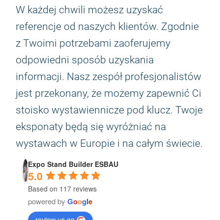
W każdej chwili możesz uzyskać
referencje od naszych klientów. Zgodnie
z Twoimi potrzebami zaoferujemy
odpowiedni sposób uzyskania
informacji. Nasz zespół profesjonalistów
jest przekonany, że możemy zapewnić Ci
stoisko wystawiennicze pod klucz. Twoje
eksponaty będą się wyróżniać na
wystawach w Europie i na całym świecie.
Expo Stand Builder ESBAU
5.0
Based on 117 reviews
powered by
G
o
o
g
l
e
review us on