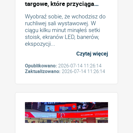
targowe, które przyciąga
odwiedzających i przyczynia
Wyobraź sobie, że wchodzisz do
się do zwiększenia konwersji
ruchliwej sali wystawowej. W
ciągu kilku minut minąłeś setki
stoisk, ekranów LED, banerów,
ekspozycji...
Czytaj więcej
Opublikowano:
2026-07-14 11:26:14
Zaktualizowano:
2026-07-14 11:26:14