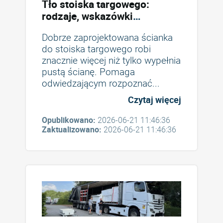
Tło stoiska targowego:
rodzaje, wskazówki
dotyczące projektowania i
Dobrze zaprojektowana ścianka
błędy, których należy unikać
do stoiska targowego robi
znacznie więcej niż tylko wypełnia
pustą ścianę. Pomaga
odwiedzającym rozpoznać...
Czytaj więcej
Opublikowano:
2026-06-21 11:46:36
Zaktualizowano:
2026-06-21 11:46:36