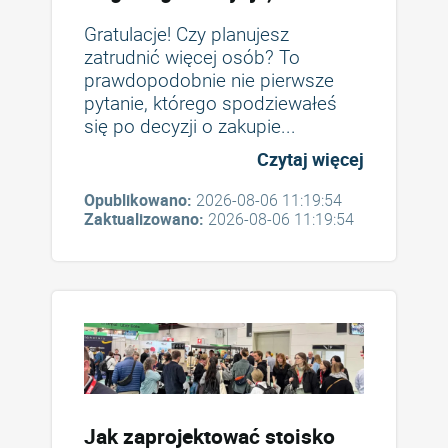
pozwala zaoszczędzić
Gratulacje! Czy planujesz
pieniądze
zatrudnić więcej osób? To
prawdopodobnie nie pierwsze
pytanie, którego spodziewałeś
się po decyzji o zakupie...
Czytaj więcej
Opublikowano:
2026-08-06 11:19:54
Zaktualizowano:
2026-08-06 11:19:54
Jak zaprojektować stoisko