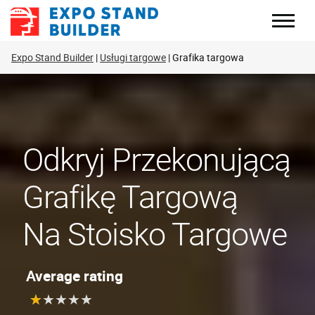
Skip
to
content
Expo Stand Builder
Usługi targowe
Grafika targowa
Odkryj Przekonującą
Grafikę Targową
Na Stoisko Targowe
Average rating
★
★
★
★
★
★
★
★
★
★