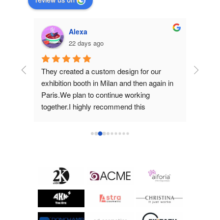
Alexa
22 days ago
hey 
They created a custom design for our 
They d
d 
exhibition booth in Milan and then again in 
for us 
Paris.We plan to continue working 
work an
together.I highly recommend this 
them.
company!