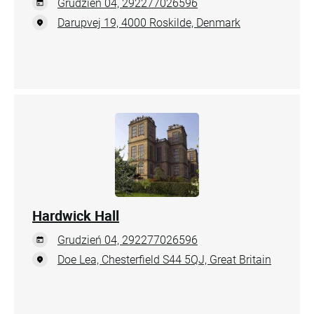
Grudzień 04, 292277026596
Darupvej 19, 4000 Roskilde, Denmark
Hardwick Hall
Grudzień 04, 292277026596
Doe Lea, Chesterfield S44 5QJ, Great Britain