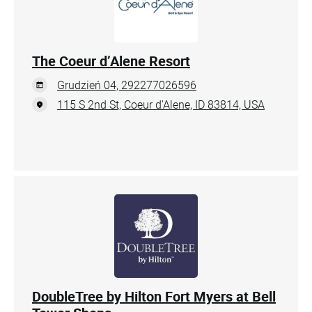
The Coeur d’Alene Resort
Grudzień 04, 292277026596
115 S 2nd St, Coeur d'Alene, ID 83814, USA
DoubleTree by Hilton Fort Myers at Bell