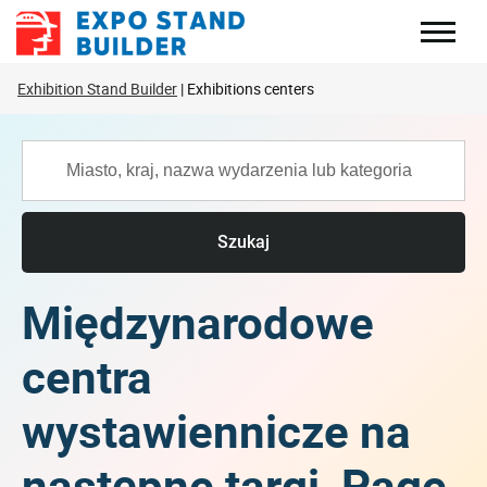
Skip
to
content
Exhibition Stand Builder
Exhibitions centers
Szukaj
Międzynarodowe
centra
wystawiennicze na
następne targi, Page