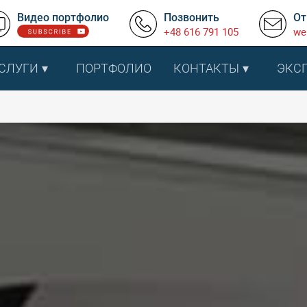
Видео портфолио
Позвонить
От
+48 616 791 105
we
СЛУГИ
ПОРТФОЛИО
КОНТАКТЫ
ЭКС