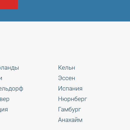
рланды
Кельн
и
Эссен
ельдорф
Испания
вер
Нюрнберг
ция
Гамбург
Анахайм