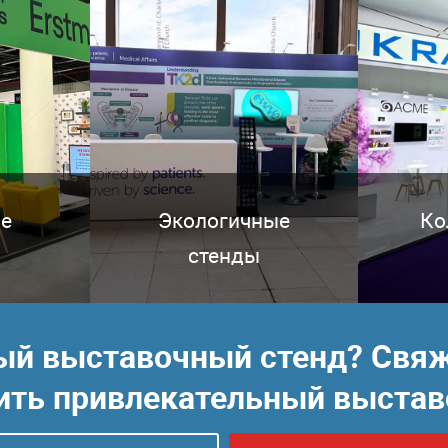
е
Экологичные
Ко
стенды
 выставочный стенд? Свяжит
ить привлекательный выстав