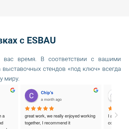
вках с ESBAU
 вас время. В соответствии с вашими
 выставочных стендов «под ключ» всегда
у миру.
Rostuslav Gerashchenko
An
2 months ago
3 
 
Excellent design and service. They 
The polite 
 is 
designed an exhibition stand for us 
designers d