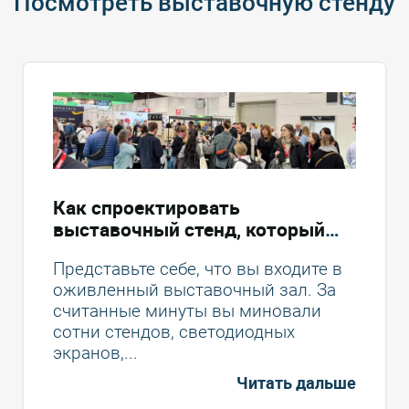
Посмотреть выставочную стенду
Как спроектировать
выставочный стенд, который
привлекает посетителей и
Представьте себе, что вы входите в
способствует увеличению
оживленный выставочный зал. За
конверсии
считанные минуты вы миновали
сотни стендов, светодиодных
экранов,...
Читать дальше