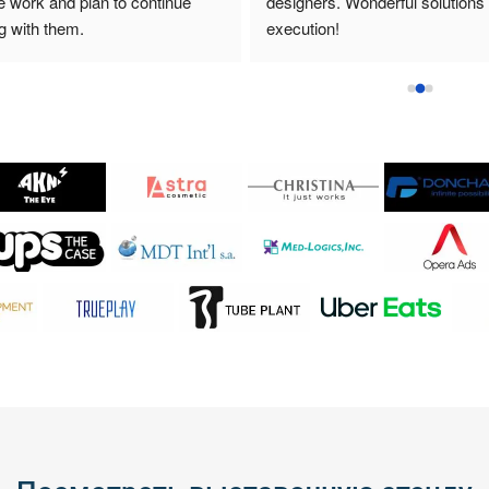
always done to a high standard
highly recommend them!