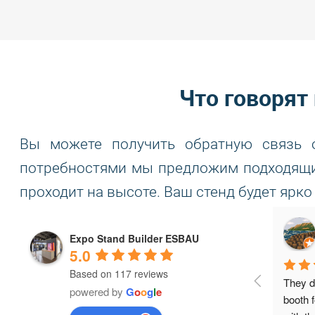
Что говорят
Вы можете получить обратную связь 
потребностями мы предложим подходящий
проходит на высоте. Ваш стенд будет ярко
Chip's
Expo Stand Builder ESBAU
a month ago
5.0
Based on 117 reviews
 with a
great work, we really enjoyed working 
I appre
powered by
G
o
o
g
l
e
ers and
together, I recommend it
compani