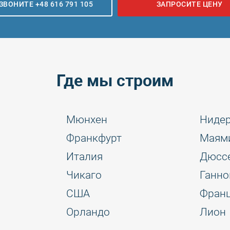
ЗВОНИТЕ +48 616 791 105
ЗАПРОСИТЕ ЦЕНУ
Где мы строим
Мюнхен
Ниде
Франкфурт
Маям
Италия
Дюсс
Чикаго
Ганно
США
Фран
Орландо
Лион