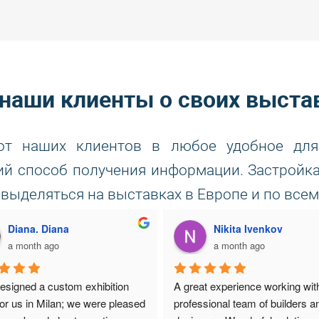
 наши клиенты о своих выста
от наших клиентов в любое удобное для
 способ получения информации. Застройка
 выделяться на выставках в Европе и по всем
AR Light
yaroslav
2 months ago
2 months ago
ciate such responsible 
We've been working together for
es, I really like the work
several years now, and the work