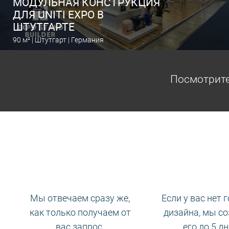
МОДУЛЬНАЯ КОНСТРУКЦИЯ
ДЛЯ UNITI EXPO В
ШТУТГАРТЕ
90 м² | Штутгарт | Германия
Рассчитать выставочный стенд
Посмотрите
Мы отвечаем сразу же,
Если у вас нет 
как только получаем от
дизайна, мы с
вас запрос.
его до 5 дн