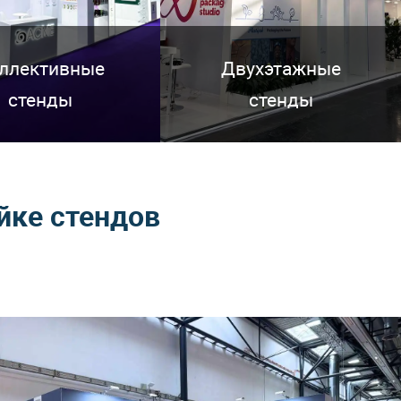
ллективные
Двухэтажные
стенды
стенды
йке стендов