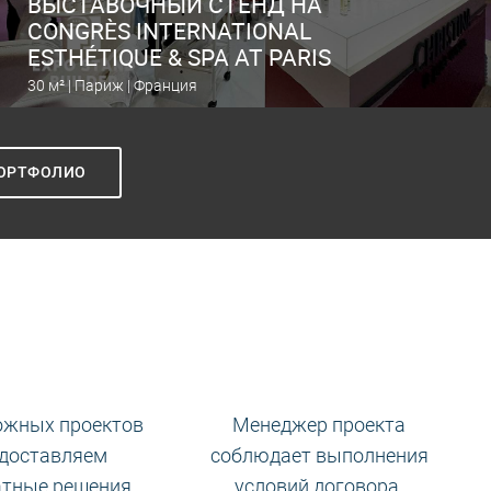
ВЫСТАВОЧНЫЙ СТЕНД НА
CONGRÈS INTERNATIONAL
ESTHÉTIQUE & SPA AT PARIS
30 м² | Париж | Франция
Рассчитать выставочный стенд
ПОРТФОЛИО
ожных проектов
Менеджер проекта
доставляем
соблюдает выполнения
атные решения.
условий договора.