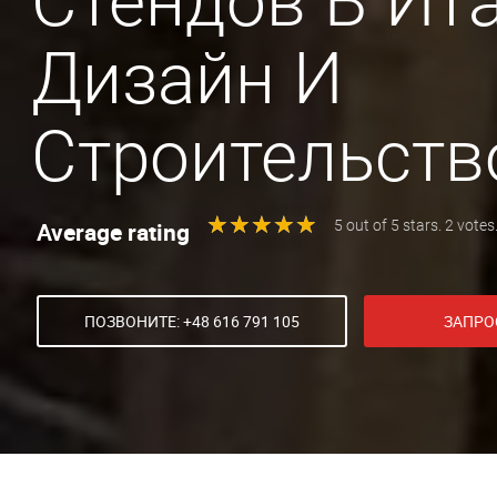
Стендов В Ита
Дизайн И
Строительств
★
★
★
★
★
★
★
★
★
★
Average rating
5 out of 5 stars. 2 votes
ПОЗВОНИТЕ: +48 616 791 105
ЗАПРО