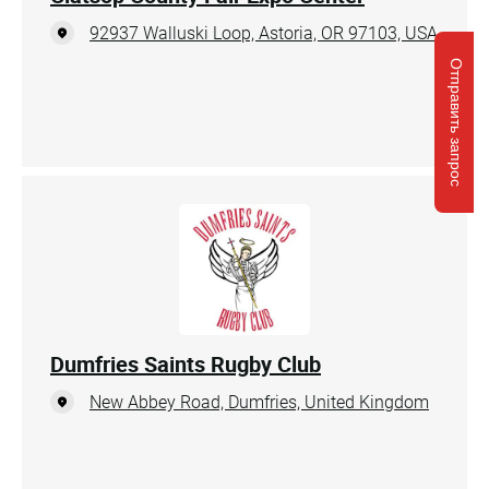
92937 Walluski Loop, Astoria, OR 97103, USA
Отправить запрос
Dumfries Saints Rugby Club
New Abbey Road, Dumfries, United Kingdom