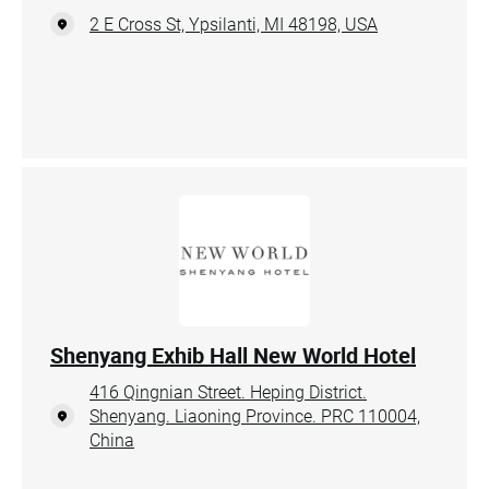
2 E Cross St, Ypsilanti, MI 48198, USA
Shenyang Exhib Hall New World Hotel
416 Qingnian Street. Heping District.
Shenyang. Liaoning Province. PRC 110004,
China