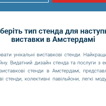
беріть тип стенда для наступ
виставки в Амстердамі
ати унікальні виставкові стенди. Найкращ
ну. Видатний дизайн стенда та послуги з е
виставкові стенди в Амстердамі, представл
ві стенди, колективні павільйони, легкі моду