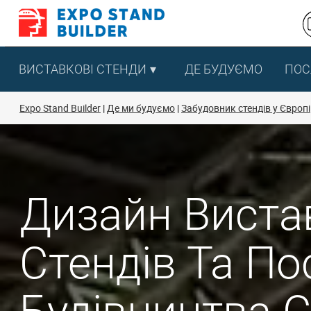
Перейти
до
змісту
ВИСТАВКОВІ СТЕНДИ
ДЕ БУДУЄМО
ПОС
Expo Stand Builder
Де ми будуємо
Забудовник стендів у Європі
Дизайн Виста
Стендів Та По