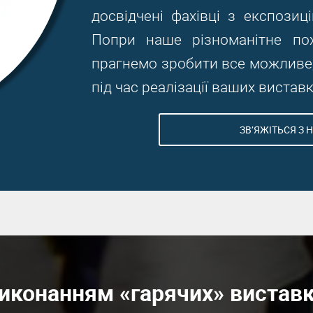
досвідчені фахівці з експозиц
Попри наше різноманітне по
прагнемо зробити все можливе
під час реалізації ваших вистав
ЗВ’ЯЖІТЬСЯ З Н
конанням «гарячих» виставк