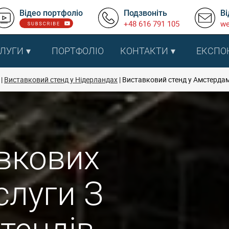
Відео портфоліо
Подзвоніть
Ві
+48 616 791 105
we
ЛУГИ
ПОРТФОЛІО
КОНТАКТИ
ЕКСПО
Виставковий стенд у Нідерландах
Виставковий стенд у Амстердам
вкових
слуги З