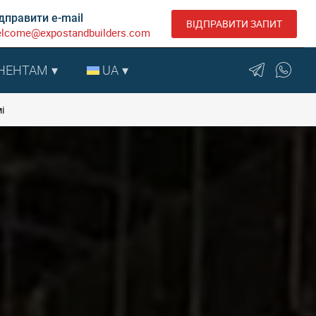
дправити e-mail
ВІДПРАВИТИ ЗАПИТ
lcome@expostandbuilders.com
НЕНТАМ
UA
і