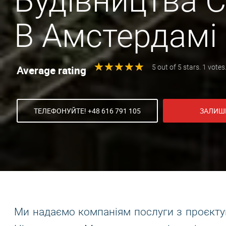
Будівництва С
В Амстердамі
★
★
★
★
★
★
★
★
★
★
Average rating
5 out of 5 stars. 1 votes
ТЕЛЕФОНУЙТЕ! +48 616 791 105
ЗАЛИШ
Ми надаємо компаніям послуги з проєктува