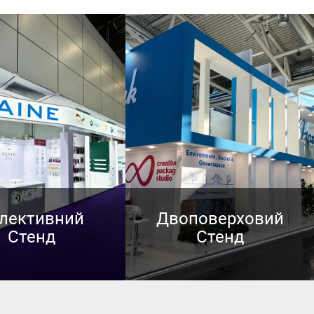
лективний
Двоповерховий
Стенд
Стенд