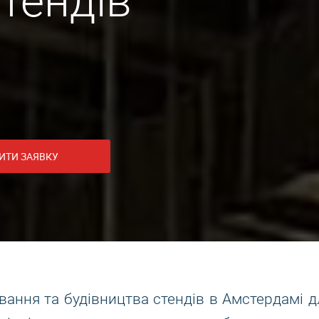
тендів
.
ИТИ ЗАЯВКУ
ння та будівництва стендів в Амстердамі дл