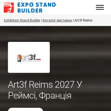
Перейти
до
змісту
Exhibition Stand Builder
Каталог виставок
Art3f Reims
Art3f Reims 2027 У
Реймсі, Франція