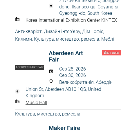
217-59 Kintekseu-ro, Songpo-
dong, Ilsanseo-gu, Goyang-si,
Gyeonggi-do, South Korea
Korea International Exhibition Center KINTEX
Антикваріат
,
Дизайн інтер'єру
,
Дім і офіс
,
Килими
,
Культура, мистецтво, ремесла
,
Меблі
Aberdeen Art
Виставка
Fair
Сер 28, 2026
Сер 30, 2026
Великобританія, Абердін
Union St, Aberdeen AB10 1QS, United
Kingdom
Music Hall
Культура, мистецтво, ремесла
Maker Faire