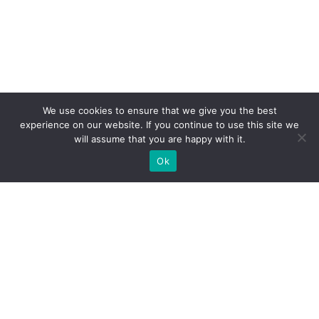
We use cookies to ensure that we give you the best
experience on our website. If you continue to use this site we
will assume that you are happy with it.
Ok
Які типи виставкових стендів
ми можемо вам
запропонувати