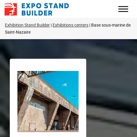
Перейти
до
змісту
Exhibition Stand Builder
Exhibitions centers
Base sous-marine de
Saint-Nazaire