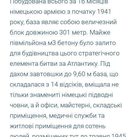
Побудована всього за 16 місяців
німецькою армією з початку 1941
року, база являє собою величезний
блок довжиною 301 метр. Майже
півмільйона м3 бетону було залито
для будівництва цього стратегічного
елемента битви за Атлантику. Під
дахом завтовшки до 9,60 м база, що
складалася з 14 відсіків, вміщала не
тільки знамениті німецькі підводні
човни, а й офіси, майстерні, складські
приміщення, медичні служби та
житлові приміщення для сотень
людей, розміщених тут до травня 1945