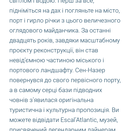
світлом і водою. Перш за все,
підніміться на дах і погляньте на місто,
порт і гирло річки з цього величезного
оглядового майданчика. За останні
двадцять років, завдяки масштабному
проєкту реконструкції, він став
невід’ємною частиною міського і
портового ландшафту. Сен-Назер
повернувся до свого первісного порту,
а в самому серці бази підводних
човнів з’явилася оригінальна
туристична і культурна пропозиція. Ви
можете відвідати Escal’Atlantic, музей,
присвячений легендарним лайнерам,