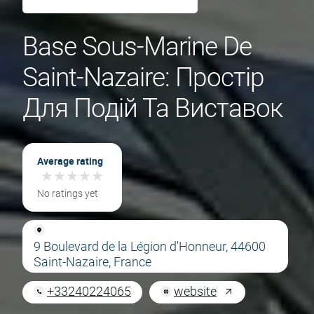
Base Sous-Marine De
Saint-Nazaire: Простір
Для Подій Та Виставок
Average rating
★
★
★
★
★
★
★
★
★
★
No ratings yet
9 Boulevard de la Légion d'Honneur, 44600
Saint-Nazaire, France
+33240224065
website