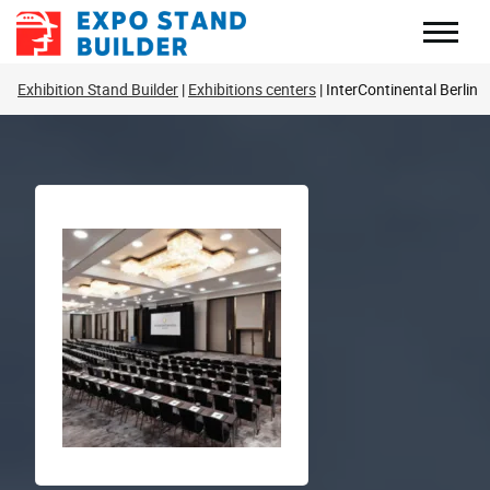
Перейти
до
змісту
Exhibition Stand Builder
Exhibitions centers
InterContinental Berlin