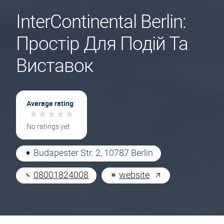
InterContinental Berlin:
Простір Для Подій Та
Виставок
Average rating
★
★
★
★
★
★
★
★
★
★
No ratings yet
Budapester Str. 2, 10787 Berlin
08001824008
website