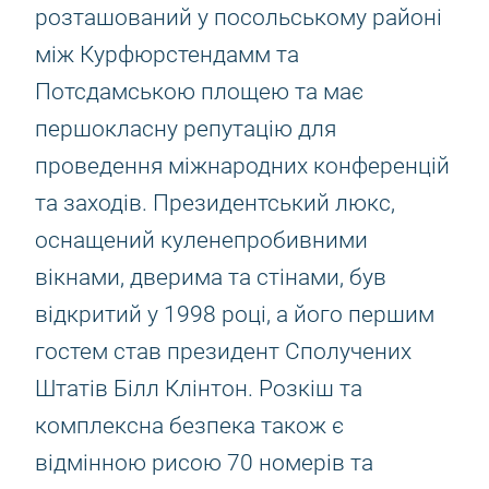
розташований у посольському районі
між Курфюрстендамм та
Потсдамською площею та має
першокласну репутацію для
проведення міжнародних конференцій
та заходів. Президентський люкс,
оснащений куленепробивними
вікнами, дверима та стінами, був
відкритий у 1998 році, а його першим
гостем став президент Сполучених
Штатів Білл Клінтон. Розкіш та
комплексна безпека також є
відмінною рисою 70 номерів та