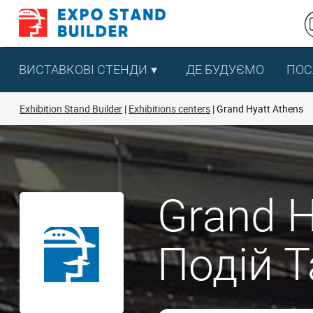
Перейти
до
змісту
ВИСТАВКОВІ СТЕНДИ
ДЕ БУДУЄМО
ПОС
Exhibition Stand Builder
Exhibitions centers
Grand Hyatt Athens
Grand H
Подій 