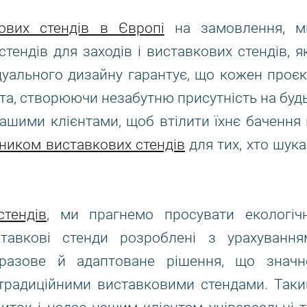
ових стендів в Європі
на замовлення, м
тендів для заходів і виставкових стендів, як
ідуального дизайну гарантує, що кожен проєк
нта, створюючи незабутню присутність на будь
нашими клієнтами, щоб втілити їхнє бачення 
ником виставкових стендів
для тих, хто шука
тендів
, ми прагнемо просувати екологічн
ставкові стенди розроблені з урахування
оразове й адаптоване рішення, що значн
з традиційними виставковими стендами. Таки