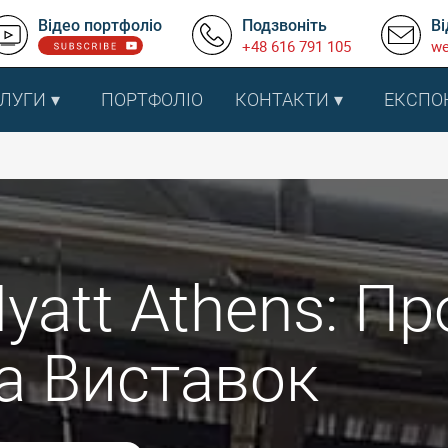
Відео портфоліо
Подзвоніть
Ві
+48 616 791 105
we
ЛУГИ
ПОРТФОЛІО
КОНТАКТИ
ЕКСПО
yatt Athens: Пр
Та Виставок