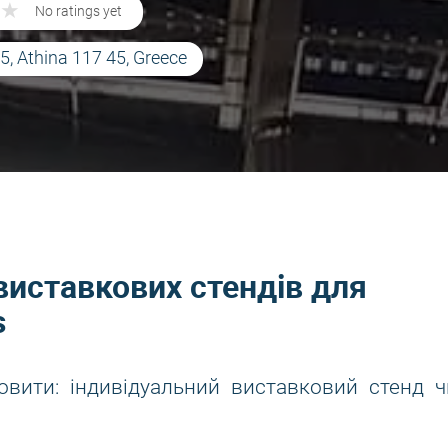
★
★
No ratings yet
5, Athina 117 45, Greece
виставкових стендів для
s
овити: індивідуальний виставковий стенд ч