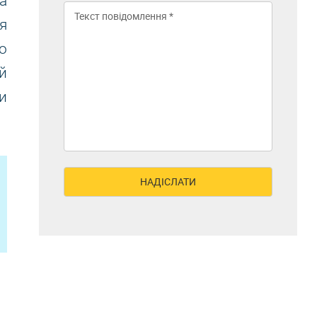
а
я
о
й
и