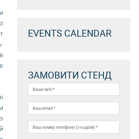
и
і
EVENTS CALENDAR
т
-
в
є
ЗАМОВИТИ СТЕНД
і
м
о
й