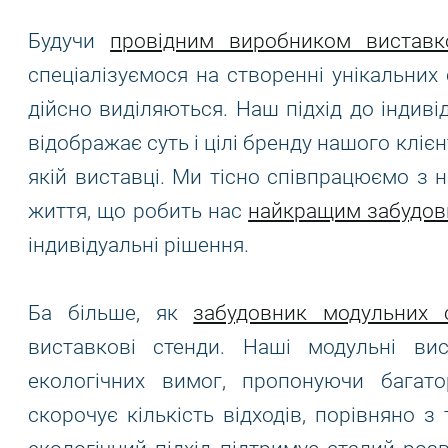
Будучи
провідним виробником виставк
спеціалізуємося на створенні унікальних с
дійсно виділяються. Наш підхід до індив
відображає суть і цілі бренду нашого кліє
якій виставці. Ми тісно співпрацюємо з 
життя, що робить нас
найкращим забудов
індивідуальні рішення.
Ба більше, як
забудовник модульних с
виставкові стенди. Наші модульні ви
екологічних вимог, пропонуючи багат
скорочує кількість відходів, порівняно 