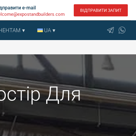
дправити e-mail
ВІДПРАВИТИ ЗАПИТ
lcome@expostandbuilders.com
НЕНТАМ
UA
остір Для