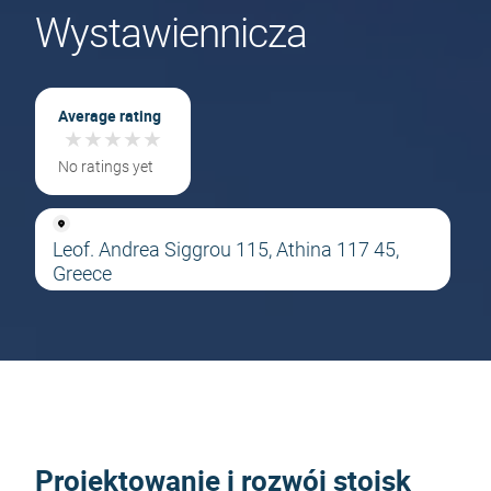
Wystawiennicza
Average rating
★
★
★
★
★
★
★
★
★
★
No ratings yet
Leof. Andrea Siggrou 115, Athina 117 45,
Greece
Projektowanie i rozwój stoisk