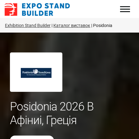
Перейти
до
змісту
Exhibition Stand Builder
Каталог виставок
Posidonia
Posidonia 2026 В
Афіниі, Греція