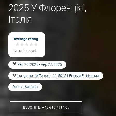
2025 У Флоренціяі,
Італія
Average rating
★
★
★
★
★
★
★
★
★
★
No ratings yet
Чер 26, 2025 - Чер 27, 2025
Lungarno del Tempio, 44, 50121 Firenze FI, Италия
Освіта, Кар'єра
ДЗВОНІТЬ! +48 616 791 105