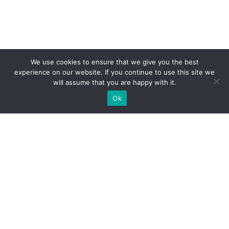
We use cookies to ensure that we give you the best
experience on our website. If you continue to use this site we
will assume that you are happy with it.
Ok
Які типи виставкових стендів
ми можемо вам
запропонувати