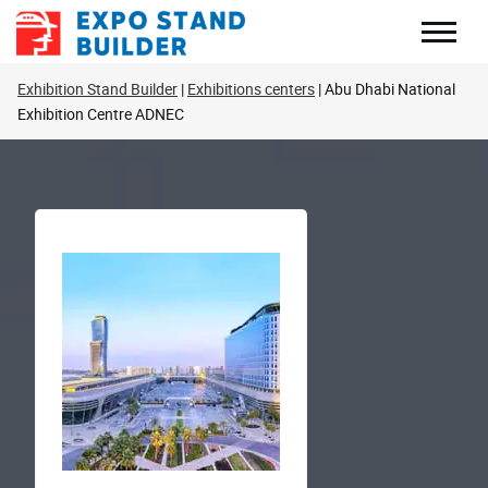
Перейти
до
змісту
Exhibition Stand Builder
Exhibitions centers
Abu Dhabi National
Exhibition Centre ADNEC