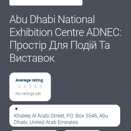
Abu Dhabi National
Exhibition Centre ADNEC:
Простір Для Подій Та
Виставок
Average rating
★
★
★
★
★
★
★
★
★
★
No ratings yet
Khaleej Al Arabi Street, P.O. Box 5546, Abu
Dhabi, United Arab Emirates