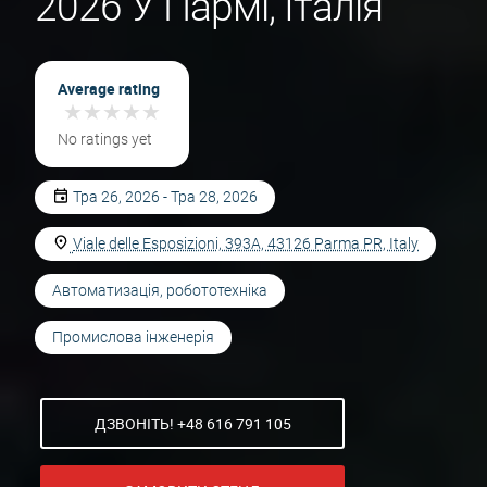
2026 У Пармі, Італія
Average rating
★
★
★
★
★
★
★
★
★
★
No ratings yet
Тра 26, 2026 - Тра 28, 2026
Viale delle Esposizioni, 393A, 43126 Parma PR, Italy
Автоматизація, робототехніка
Промислова інженерія
ДЗВОНІТЬ! +48 616 791 105