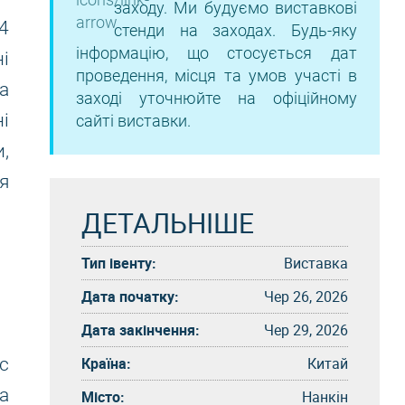
заходу. Ми будуємо виставкові
4
стенди на заходах. Будь-яку
інформацію, що стосується дат
і
проведення, місця та умов участі в
а
заході уточнюйте на офіційному
і
сайті виставки.
,
я
ДЕТАЛЬНІШЕ
Тип івенту:
Виставка
Дата початку:
Чер 26, 2026
Дата закінчення:
Чер 29, 2026
Країна:
Китай
с
а
Місто:
Нанкін