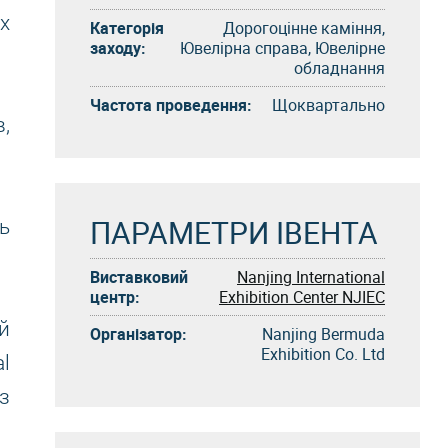
х
Категорія
Дорогоцінне каміння,
заходу:
Ювелірна справа, Ювелірне
обладнання
Частота проведення:
Щоквартально
,
ПАРАМЕТРИ ІВЕНТА
ь
Виставковий
Nanjing International
центр:
Exhibition Center NJIEC
й
Організатор:
Nanjing Bermuda
Exhibition Co. Ltd
l
з