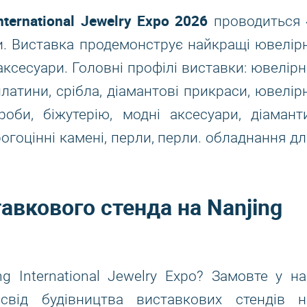
nternational Jewelry Expo 2026
проводиться 
ени. Виставка продемонструє найкращі ювелірн
аксесуари. Головні профілі виставки: ювелірн
латини, срібла, діамантові прикраси, ювелірн
оби, біжутерію, модні аксесуари, діаманти
огоцінні камені, перли, перли. обладнання дл
авкового стенда на Nanjing
g International Jewelry Expo? Замовте у на
свід будівництва виставкових стендів н