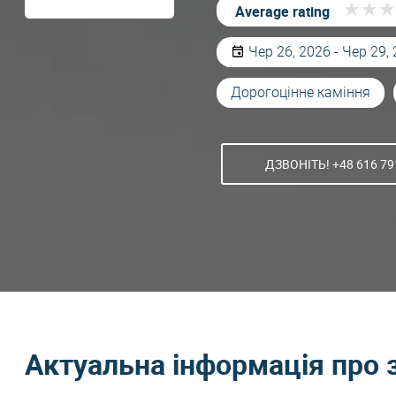
★
★
★
★
★
★
Average rating
Чер 26, 2026 - Чер 29,
Дорогоцінне каміння
ДЗВОНІТЬ! +48 616 79
Актуальна інформація про 