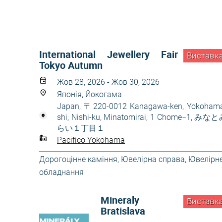
International Jewellery Fair
Виставк
Tokyo Autumn
Жов 28, 2026 - Жов 30, 2026
Японія, Йокогама
Japan, 〒220-0012 Kanagawa-ken, Yokoham
shi, Nishi-ku, Minatomirai, 1 Chome−1, みな
らい１丁目１
Pacifico Yokohama
Дорогоцінне каміння
,
Ювелірна справа
,
Ювелірн
обладнання
Mineraly
Виставк
Bratislava