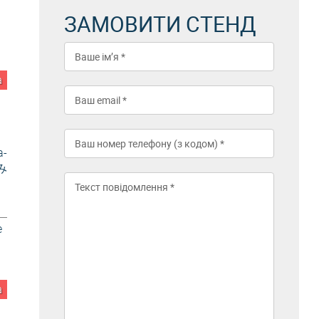
ЗАМОВИТИ СТЕНД
а
a-
とみ
е
а