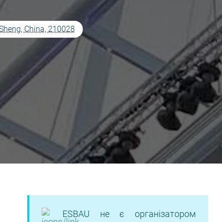
 Sheng, China, 210028
ESBAU не є організатором