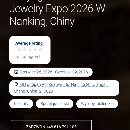
Jewelry Expo 2026 W
Nanking, Chiny
Average rating
★
★
★
★
★
★
★
★
★
★
No ratings yet
Czerwiec 26, 2026 - Czerwiec 29, 2026
88 Longpan Rd, Xuanwu Qu, Nanjing Shi, Jiangsu
Sheng, China, 210028
Klejnoty
Sprzęt jubilerski
Wyroby jubilerskie
ZADZWOŃ +48 616 791 105