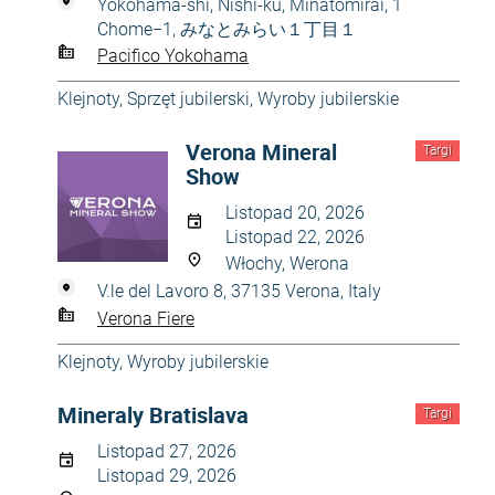
Yokohama-shi, Nishi-ku, Minatomirai, 1
Chome−1, みなとみらい１丁目１
Pacifico Yokohama
Klejnoty
,
Sprzęt jubilerski
,
Wyroby jubilerskie
Verona Mineral
Targi
Show
Listopad 20, 2026
Listopad 22, 2026
Włochy, Werona
V.le del Lavoro 8, 37135 Verona, Italy
Verona Fiere
Klejnoty
,
Wyroby jubilerskie
Mineraly Bratislava
Targi
Listopad 27, 2026
Listopad 29, 2026