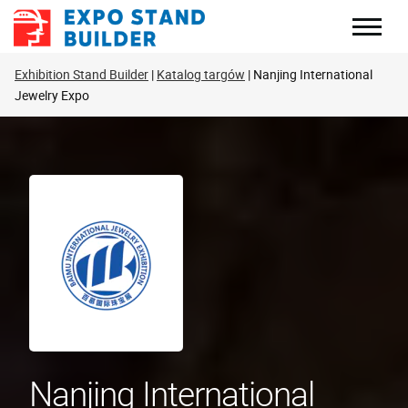
Skip
to
content
Exhibition Stand Builder
Katalog targów
Nanjing International
Jewelry Expo
Nanjing International