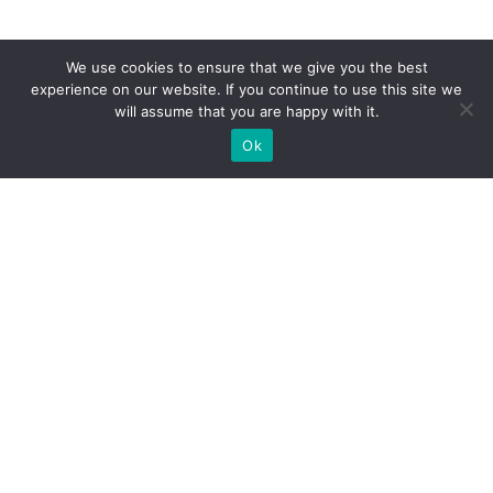
We use cookies to ensure that we give you the best
experience on our website. If you continue to use this site we
will assume that you are happy with it.
Ok
Jakie rodzaje stoisk targowych
możemy zaoferować