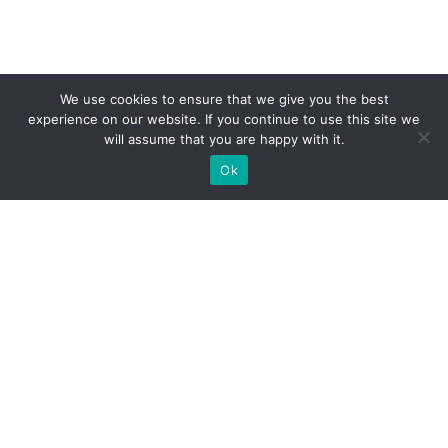
We use cookies to ensure that we give you the best
experience on our website. If you continue to use this site we
will assume that you are happy with it.
Ok
Які типи виставкових стендів
ми можемо вам
запропонувати