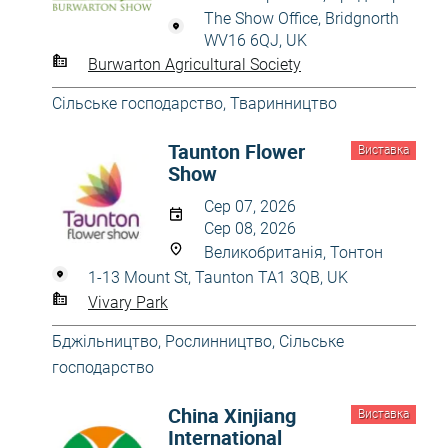
The Show Office, Bridgnorth
WV16 6QJ, UK
Burwarton Agricultural Society
Сільське господарство
,
Тваринництво
Taunton Flower
Виставка
Show
Сер 07, 2026
Сер 08, 2026
Великобританія, Тонтон
1-13 Mount St, Taunton TA1 3QB, UK
Vivary Park
Бджільництво
,
Рослинництво
,
Сільське
господарство
China Xinjiang
Виставка
International