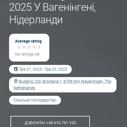
2025 У Вагенінгені,
Нідерланди
Average rating
★
★
★
★
★
★
★
★
★
★
No ratings yet
Тра 21, 2025 - Тра 22, 2025
Building 103, Bronland 1, 6708 WH Wageningen, The
Netherlands
Сільське господарство
ДЗВОНІТЬ! +48 616 791 105