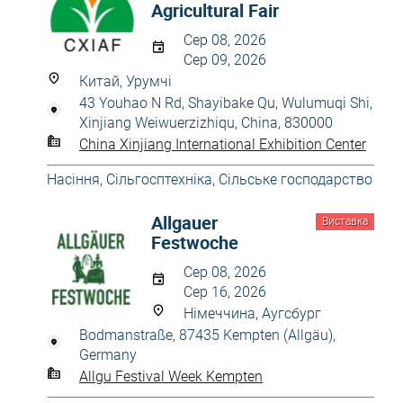
Agricultural Fair
Сер 08, 2026
Сер 09, 2026
Китай, Урумчі
43 Youhao N Rd, Shayibake Qu, Wulumuqi Shi,
Xinjiang Weiwuerzizhiqu, China, 830000
China Xinjiang International Exhibition Center
Насіння
,
Сільгосптехніка
,
Сільське господарство
Allgauer
Виставка
Festwoche
Сер 08, 2026
Сер 16, 2026
Німеччина, Аугсбург
Bodmanstraße, 87435 Kempten (Allgäu),
Germany
Allgu Festival Week Kempten