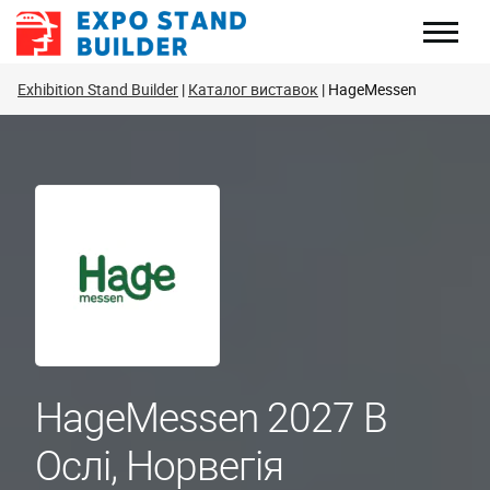
Перейти
до
змісту
Exhibition Stand Builder
Каталог виставок
HageMessen
HageMessen 2027 В
Ослі, Норвегія