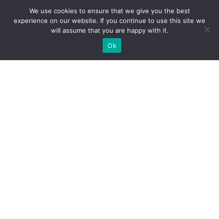
We use cookies to ensure that we give you the best
experience on our website. If you continue to use this site we
will assume that you are happy with it.
Ok
Які типи виставкових стендів
ми можемо вам
запропонувати