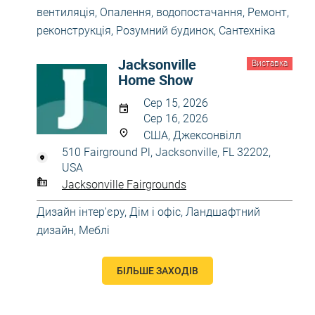
вентиляція
,
Опалення, водопостачання
,
Ремонт,
реконструкція
,
Розумний будинок
,
Сантехніка
Jacksonville
Виставка
Home Show
Сер 15, 2026
Сер 16, 2026
США, Джексонвілл
510 Fairground Pl, Jacksonville, FL 32202,
USA
Jacksonville Fairgrounds
Дизайн інтер'єру
,
Дім і офіс
,
Ландшафтний
дизайн
,
Меблі
БІЛЬШЕ ЗАХОДІВ