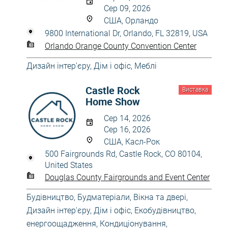
Сер 09, 2026
США, Орландо
9800 International Dr, Orlando, FL 32819, USA
Orlando Orange County Convention Center
Дизайн інтер'єру
,
Дім і офіс
,
Меблі
Castle Rock
Виставка
Home Show
Сер 14, 2026
Сер 16, 2026
США, Касл-Рок
500 Fairgrounds Rd, Castle Rock, CO 80104,
United States
Douglas County Fairgrounds and Event Center
Будівництво
,
Будматеріали
,
Вікна та двері
,
Дизайн інтер'єру
,
Дім і офіс
,
Екобудівництво,
енергоощадження
,
Кондиціонування,