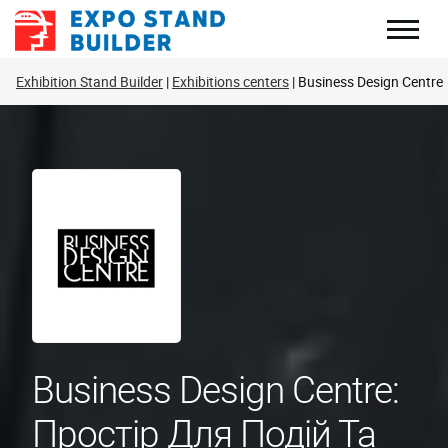
Перейти
до
змісту
Exhibition Stand Builder
Exhibitions centers
Business Design Centre
Business Design Centre:
Простір Для Подій Та