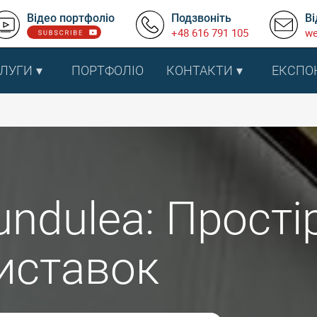
Відео портфоліо
Подзвоніть
Ві
+48 616 791 105
we
ЛУГИ
ПОРТФОЛІО
КОНТАКТИ
ЕКСПО
undulea: Прості
иставок