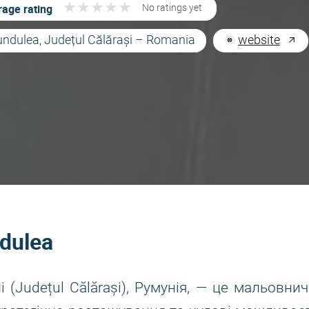
★
★
★
★
★
★
★
★
★
★
age rating
No ratings yet
undulea, Județul Călărași – Romania
website
dulea
 (Județul Călărași), Румунія, — це мальовнич