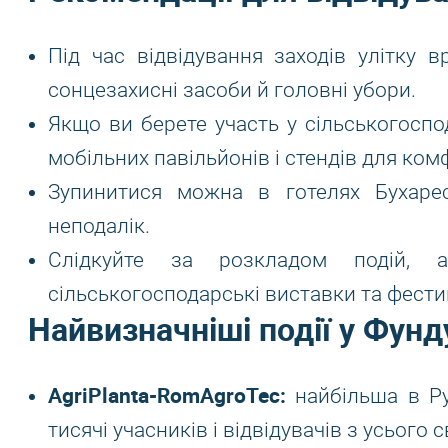
Під час відвідування заходів улітку 
сонцезахисні засоби й головні убори.
Якщо ви берете участь у сільськогоспо
мобільних павільйонів і стендів для ко
Зупинитися можна в готелях Бухарес
неподалік.
Слідкуйте за розкладом подій, 
сільськогосподарські виставки та фести
Найвизначніші події у Фунд
AgriPlanta-RomAgroTec:
найбільша в Ру
тисячі учасників і відвідувачів з усього св