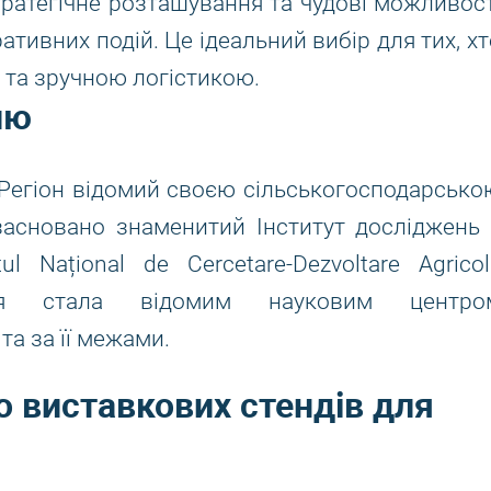
стратегічне розташування та чудові можливост
ативних подій. Це ідеальний вибір для тих, хт
 та зручною логістикою.
лю
. Регіон відомий своєю сільськогосподарсько
засновано знаменитий Інститут досліджень 
ul Național de Cercetare-Dezvoltare Agricol
ля стала відомим науковим центро
та за її межами.
 виставкових стендів для