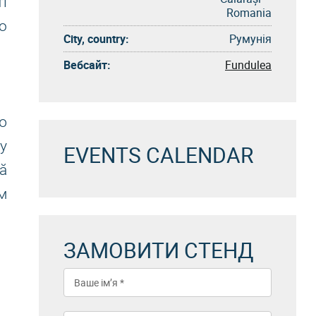
і
Romania
о
City, country:
Румунія
Вебсайт:
Fundulea
ю
у
EVENTS CALENDAR
ă
м
ЗАМОВИТИ СТЕНД