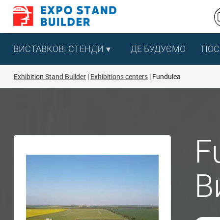
Перейти
до
змісту
ВИСТАВКОВІ СТЕНДИ
ДЕ БУДУЄМО
ПОС
Exhibition Stand Builder
Exhibitions centers
Fundulea
F
В