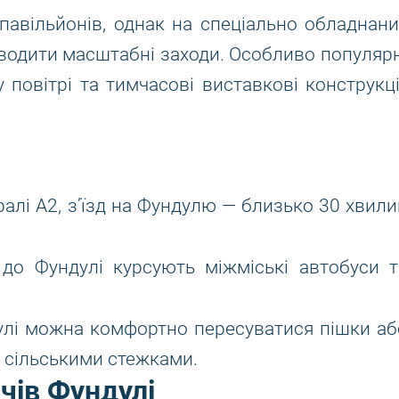
павільйонів, однак на спеціально обладнани
водити масштабні заходи. Особливо популярн
 повітрі та тимчасові виставкові конструкції
ралі A2, з’їзд на Фундулю — близько 30 хвили
до Фундулі курсують міжміські автобуси т
улі можна комфортно пересуватися пішки аб
 сільськими стежками.
чів Фундулі