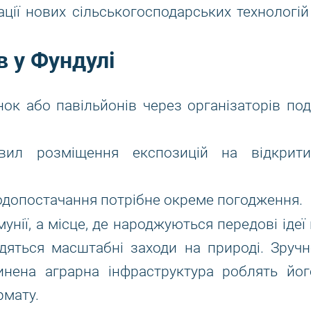
ції нових сільськогосподарських технологій 
в у Фундулі
к або павільйонів через організаторів поді
ил розміщення експозицій на відкрити
водопостачання потрібне окреме погодження.
унії, а місце, де народжуються передові ідеї 
одяться масштабні заходи на природі. Зручн
инена аграрна інфраструктура роблять йог
рмату.