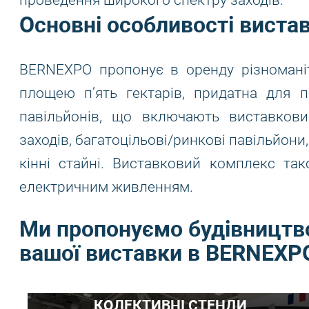
проведення широкого спектру заходів.
Основні особливості виста
BERNEXPO пропонує в оренду різноманіт
площею п’ять гектарів, придатна для п
павільйонів, що включають виставков
заходів, багатоцільові/ринкові павільйони,
кінні стайні. Виставковий комплекс та
електричним живленням.
Ми пропонуємо будівництво
вашої виставки в BERNEXP
КОЛЕКТИВНІ СТЕНДИ