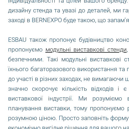
індивідуальності та цілей вашого бренду
дизайну стенда та увазі до деталей, ми г
заході в BERNEXPO буде такою, що запам'я
ESBAU також пропонує будівництво конс
пропонуємо
модульні виставкові стенди
безпечними. Такі модульні виставкові 
їхнього багаторазового використання та г
до участі в різних заходах, не вимагаючи 
значно скорочує кількість відходів і 
виставкової індустрії. Ми розуміємо
планування виставки, тому пропонуємо р
розумною ціною. Просто заповніть форму з
економічно вигідне рішення для вашого н