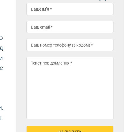
о
д
и
є
,
.