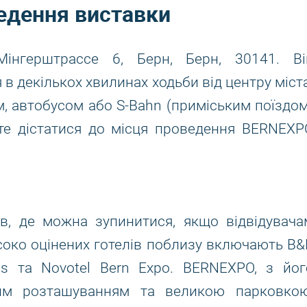
ведення виставки
інгерштрассе 6, Берн, Берн, 30141. Ві
 в декількох хвилинах ходьби від центру міста
м, автобусом або S-Bahn (приміським поїздом
те дістатися до місця проведення BERNEXP
ів, де можна зупинитися, якщо відвідувача
исоко оцінених готелів поблизу включають B&
aus та Novotel Bern Expo. BERNEXPO, з йог
ним розташуванням та великою парковкою