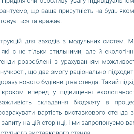
. Приділяючи особливу увагу індивідуальном
арантуємо, що ваша присутність на будь-яком
товується та вражає.
трукцій для заходів з модульних систем. М
, які є не тільки стильними, але й екологічн
стенди розроблені з урахуванням можливост
нучкості, що дає змогу раціонально підходит
щоразу нового будівництва стенда. Такий підхі
є кроком вперед у підвищенні екологічност
 важливість складання бюджету в процес
озрахувати вартість виставкового стенда з
апиту на цій сторінці, і ми запропонуємо ва
аступного виставкового стенда.