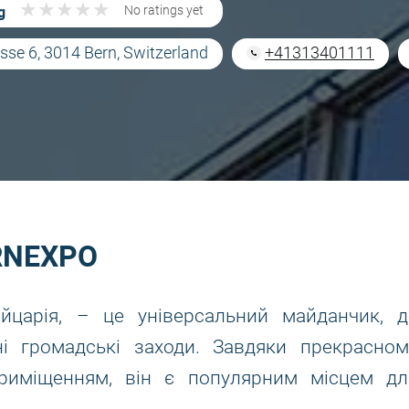
★
★
★
★
★
★
★
★
★
★
g
No ratings yet
sse 6, 3014 Bern, Switzerland
+41313401111
ERNEXPO
йцарія, – це універсальний майданчик, д
ні громадські заходи. Завдяки прекрасном
риміщенням, він є популярним місцем дл