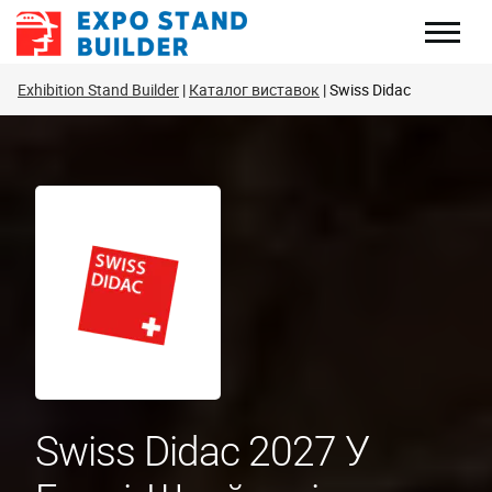
Перейти
до
змісту
Exhibition Stand Builder
Каталог виставок
Swiss Didac
Swiss Didac 2027 У