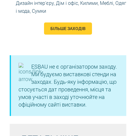
Дизайн інтер'єру
,
Дім і офіс
,
Килими
,
Меблі
,
Одяг
і мода
,
Сумки
БІЛЬШЕ ЗАХОДІВ
ESBAU не є організатором заходу.
Ми будуємо виставкові стенди на
заходах. Будь-яку інформацію, що
стосується дат проведення, місця та
умов участі в заході уточнюйте на
офіційному сайті виставки.