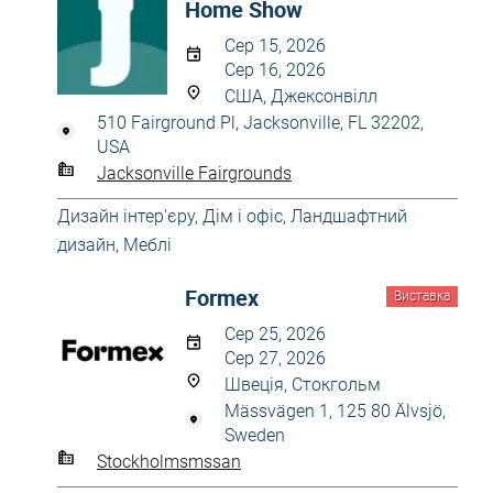
Home Show
Сер 15, 2026
Сер 16, 2026
США, Джексонвілл
510 Fairground Pl, Jacksonville, FL 32202,
USA
Jacksonville Fairgrounds
Дизайн інтер'єру
,
Дім і офіс
,
Ландшафтний
дизайн
,
Меблі
Formex
Виставка
Сер 25, 2026
Сер 27, 2026
Швеція, Стокгольм
Mässvägen 1, 125 80 Älvsjö,
Sweden
Stockholmsmssan