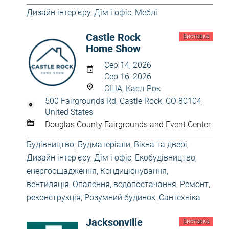
Дизайн інтер'єру
,
Дім і офіс
,
Меблі
Castle Rock
Виставка
Home Show
Сер 14, 2026
Сер 16, 2026
США, Касл-Рок
500 Fairgrounds Rd, Castle Rock, CO 80104,
United States
Douglas County Fairgrounds and Event Center
Будівництво
,
Будматеріали
,
Вікна та двері
,
Дизайн інтер'єру
,
Дім і офіс
,
Екобудівництво,
енергоощадження
,
Кондиціонування,
вентиляція
,
Опалення, водопостачання
,
Ремонт,
реконструкція
,
Розумний будинок
,
Сантехніка
Jacksonville
Виставка