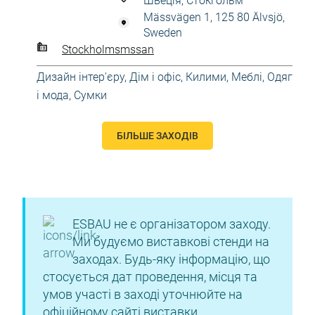
Швеція, Стокгольм
Mässvägen 1, 125 80 Älvsjö,
Sweden
Stockholmsmssan
Дизайн інтер'єру
,
Дім і офіс
,
Килими
,
Меблі
,
Одяг
і мода
,
Сумки
БІЛЬШЕ ЗАХОДІВ
ESBAU не є організатором заходу.
Ми будуємо виставкові стенди на
заходах. Будь-яку інформацію, що
стосується дат проведення, місця та
умов участі в заході уточнюйте на
офіційному сайті виставки.