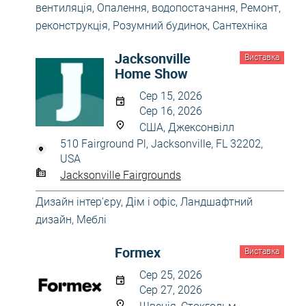
вентиляція
,
Опалення, водопостачання
,
Ремонт,
реконструкція
,
Розумний будинок
,
Сантехніка
Jacksonville
Виставка
Home Show
Сер 15, 2026
Сер 16, 2026
США, Джексонвілл
510 Fairground Pl, Jacksonville, FL 32202,
USA
Jacksonville Fairgrounds
Дизайн інтер'єру
,
Дім і офіс
,
Ландшафтний
дизайн
,
Меблі
Formex
Виставка
Сер 25, 2026
Сер 27, 2026