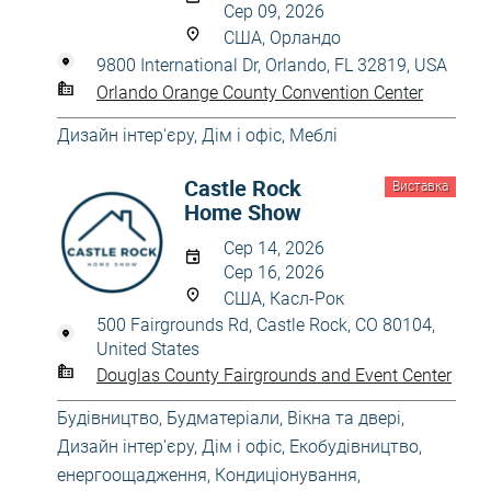
Сер 09, 2026
США, Орландо
9800 International Dr, Orlando, FL 32819, USA
Orlando Orange County Convention Center
Дизайн інтер'єру
,
Дім і офіс
,
Меблі
Castle Rock
Виставка
Home Show
Сер 14, 2026
Сер 16, 2026
США, Касл-Рок
500 Fairgrounds Rd, Castle Rock, CO 80104,
United States
Douglas County Fairgrounds and Event Center
Будівництво
,
Будматеріали
,
Вікна та двері
,
Дизайн інтер'єру
,
Дім і офіс
,
Екобудівництво,
енергоощадження
,
Кондиціонування,