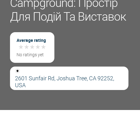
Campground: Простір
Для Подій Та Виставок
Average rating
★
★
★
★
★
★
★
★
★
★
No ratings yet
2601 Sunfair Rd, Joshua Tree, CA 92252,
USA