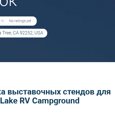
ок
★
★
No ratings yet
a Tree, CA 92252, USA
ка выставочных стендов для
 Lake RV Campground