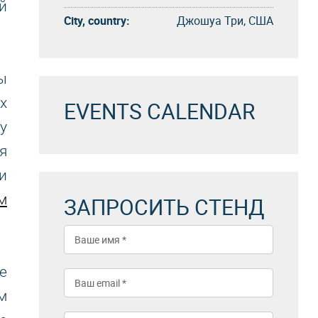
й
City, country:
Джошуа Три, США
ы
х
EVENTS CALENDAR
у
я
и
м
ЗАПРОСИТЬ СТЕНД
е
м