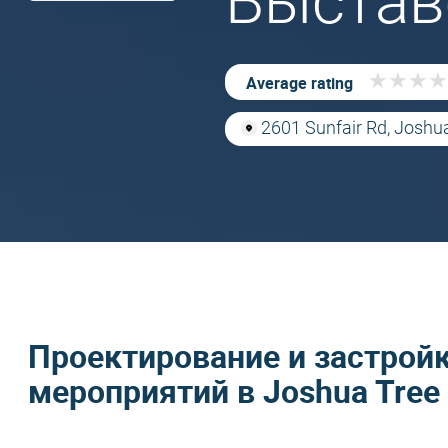
Выстав
★
★
★
★
★
★
★
★
Average rating
2601 Sunfair Rd, Joshu
Проектирование и застрой
мероприятий в Joshua Tree