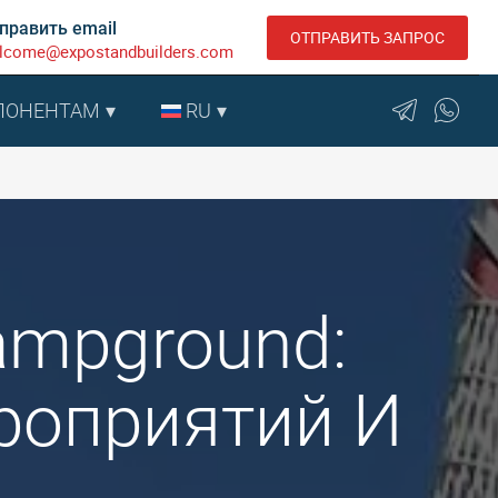
править email
ОТПРАВИТЬ ЗАПРОС
lcome@expostandbuilders.com
ПОНЕНТАМ
RU
ampground:
роприятий И