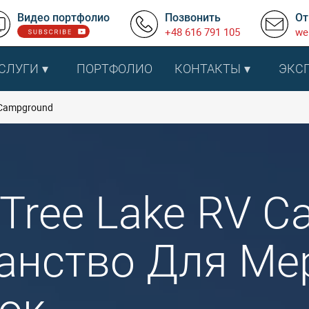
Видео портфолио
Позвонить
От
+48 616 791 105
we
СЛУГИ
ПОРТФОЛИО
КОНТАКТЫ
ЭКС
 Campground
Tree Lake RV C
анство Для Ме