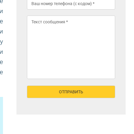
е
и
е
и
у
и
е
е