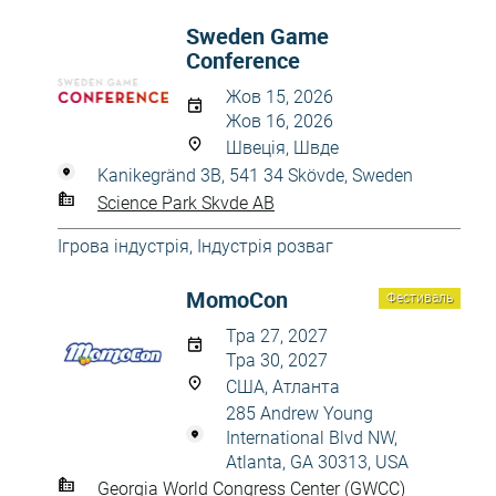
Sweden Game
Conference
Жов 15, 2026
Жов 16, 2026
Швеція, Швде
Kanikegränd 3B, 541 34 Skövde, Sweden
Science Park Skvde AB
Ігрова індустрія
,
Індустрія розваг
MomoCon
Фестиваль
Тра 27, 2027
Тра 30, 2027
США, Атланта
285 Andrew Young
International Blvd NW,
Atlanta, GA 30313, USA
Georgia World Congress Center (GWCC)