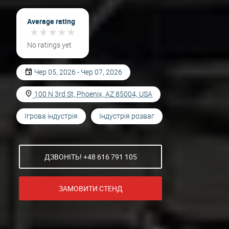
Average rating
★
★
★
★
★
★
★
★
★
★
No ratings yet
Чер 05, 2026 - Чер 07, 2026
100 N 3rd St, Phoenix, AZ 85004, USA
Ігрова індустрія
Індустрія розваг
ДЗВОНІТЬ! +48 616 791 105
ЗАМОВИТИ СТЕНД