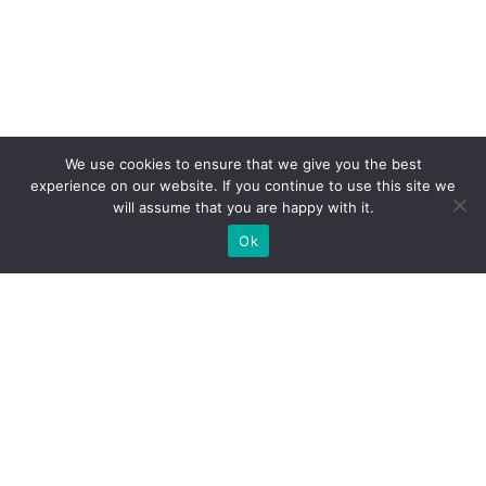
We use cookies to ensure that we give you the best
experience on our website. If you continue to use this site we
will assume that you are happy with it.
Ok
Які типи виставкових стендів
ми можемо вам
запропонувати