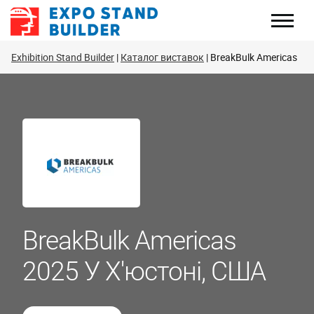
Перейти
до
змісту
Exhibition Stand Builder
Каталог виставок
BreakBulk Americas
BreakBulk Americas
2025 У Х'юстоні, США