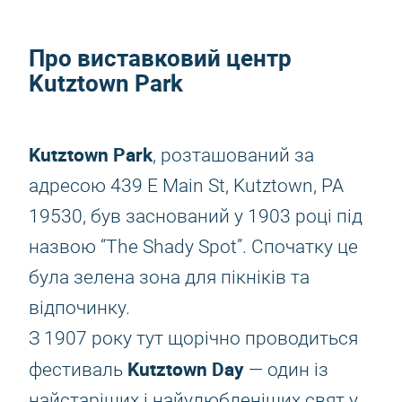
Про виставковий центр
Kutztown Park
Kutztown Park
, розташований за
адресою 439 E Main St, Kutztown, PA
19530, був заснований у 1903 році під
назвою “The Shady Spot”. Спочатку це
була зелена зона для пікніків та
відпочинку.
З 1907 року тут щорічно проводиться
Kutztown Day
фестиваль
— один із
найстаріших і найулюбленіших свят у