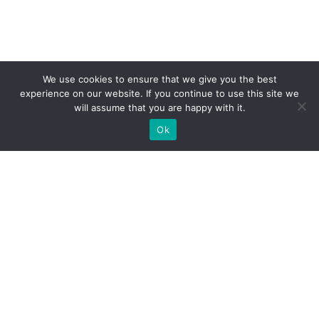
We use cookies to ensure that we give you the best
experience on our website. If you continue to use this site we
will assume that you are happy with it.
Ok
МИ ГОТОВІ ПОБУДУВАТИ ДЛЯ
ВАС ЕКСКЛЮЗИВНИЙ
ВИСТАВКОВИЙ СТЕНД