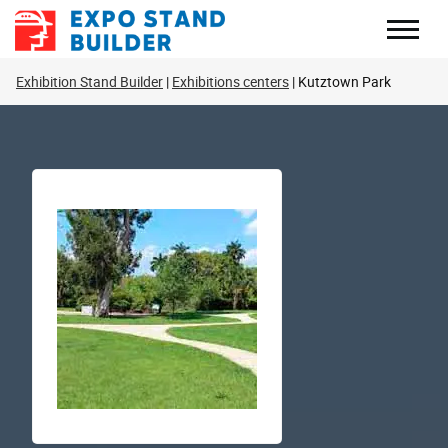
Перейти
до
змісту
Exhibition Stand Builder
Exhibitions centers
Kutztown Park