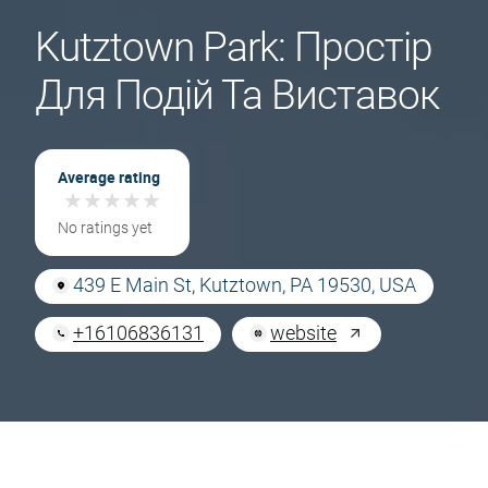
Kutztown Park: Простір
Для Подій Та Виставок
Average rating
★
★
★
★
★
★
★
★
★
★
No ratings yet
439 E Main St, Kutztown, PA 19530, USA
+16106836131
website