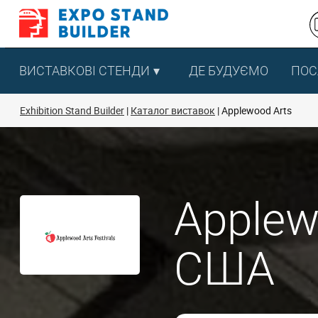
Перейти
до
змісту
ВИСТАВКОВІ СТЕНДИ
ДЕ БУДУЄМО
ПОС
Exhibition Stand Builder
Каталог виставок
Applewood Arts
Applew
США