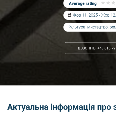
★
★
★
★
★
★
Average rating
Жов 11, 2025 - Жов 12
Культура, мистецтво, ре
ДЗВОНІТЬ! +48 616 79
Актуальна інформація про 