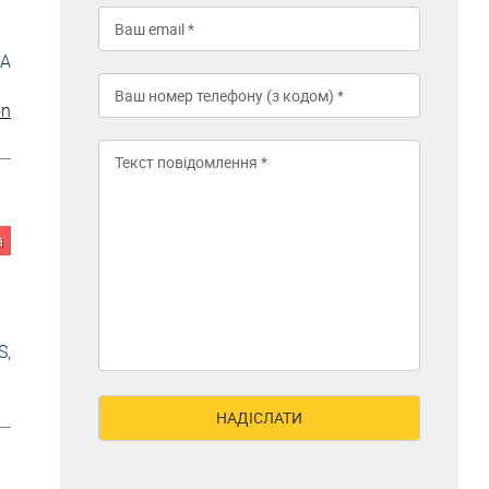
MA
on
а
S,