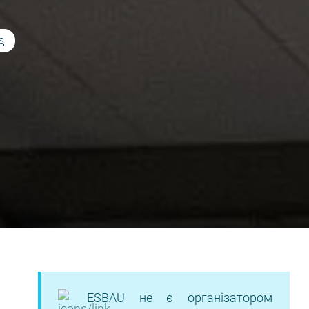
s
ESBAU не є організатором