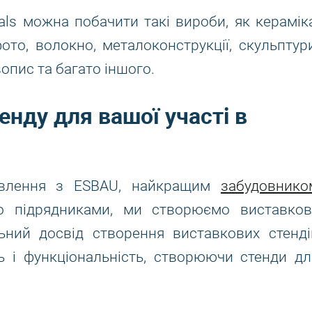
als можна побачити такі вироби, як кераміка
то, волокно, металоконструкції, скульптури
вопис та багато іншого.
нду для вашої участі в
овлення з ESBAU, найкращим
забудовнико
о підрядниками, ми створюємо виставков
ьний досвід створення виставкових стенді
ь і функціональність, створюючи стенди дл