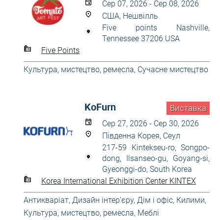
Сер 07, 2026 - Сер 08, 2026
США, Нешвілль
Five points Nashville,
Tennessee 37206 USA
Five Points
Культура, мистецтво, ремесла
,
Сучасне мистецтво
KoFurn
Виставка
Сер 27, 2026 - Сер 30, 2026
Південна Корея, Сеул
217-59 Kintekseu-ro, Songpo-
dong, Ilsanseo-gu, Goyang-si,
Gyeonggi-do, South Korea
Korea International Exhibition Center KINTEX
Антикваріат
,
Дизайн інтер'єру
,
Дім і офіс
,
Килими
,
Культура, мистецтво, ремесла
,
Меблі