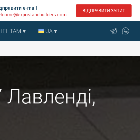
дправити e-mail
ВІДПРАВИТИ ЗАПИТ
lcome@expostandbuilders.com
НЕНТАМ
UA
 Лавленді,